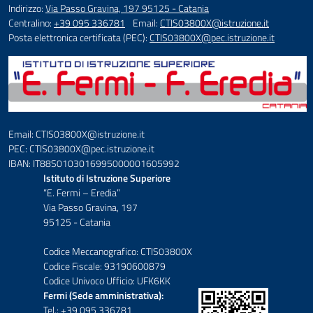
Indirizzo:
Via Passo Gravina, 197 95125 - Catania
Centralino:
+39 095 336781
Email:
CTIS03800X@istruzione.it
Posta elettronica certificata (PEC):
CTIS03800X@pec.istruzione.it
Email: CTIS03800X@istruzione.it
PEC: CTIS03800X@pec.istruzione.it
IBAN: IT88S0103016995000001605992
Istituto di Istruzione Superiore
“E. Fermi – Eredia”
Via Passo Gravina, 197
95125 - Catania
Codice Meccanografico: CTIS03800X
Codice Fiscale: 93190600879
Codice Univoco Ufficio: UFK6KK
Fermi (Sede amministrativa):
Tel.: +39 095 336781