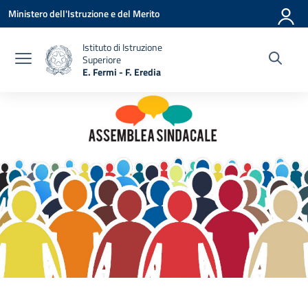
Vai ai contenuti
Vai al menu di navigazione
Vai al footer
Ministero dell'Istruzione e del Merito
Istituto di Istruzione
Superiore
E. Fermi - F. Eredia
— Visita la pagina iniziale della scuola