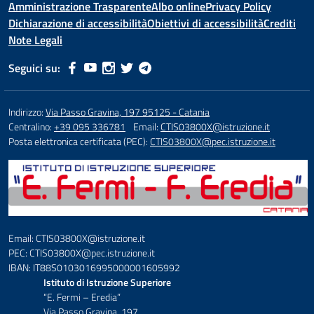
Amministrazione Trasparente
Albo online
Privacy Policy
Dichiarazione di accessibilità
Obiettivi di accessibilità
Crediti
Note Legali
Seguici su:
Indirizzo:
Via Passo Gravina, 197 95125 - Catania
Centralino:
+39 095 336781
Email:
CTIS03800X@istruzione.it
Posta elettronica certificata (PEC):
CTIS03800X@pec.istruzione.it
Email: CTIS03800X@istruzione.it
PEC: CTIS03800X@pec.istruzione.it
IBAN: IT88S0103016995000001605992
Istituto di Istruzione Superiore
“E. Fermi – Eredia”
Via Passo Gravina, 197