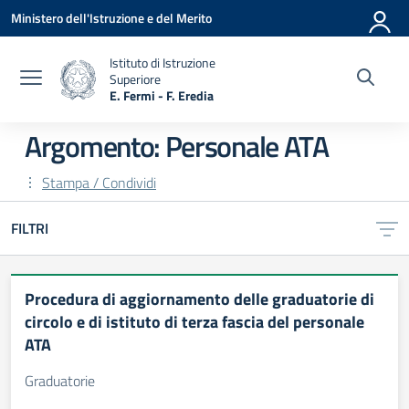
Vai ai contenuti
Vai al menu di navigazione
Vai al footer
Ministero dell'Istruzione e del Merito
Istituto di Istruzione
Superiore
E. Fermi - F. Eredia
— Visita la pagina iniziale della scuola
Argomento: Personale ATA
Stampa / Condividi
FILTRI
Procedura di aggiornamento delle graduatorie di
circolo e di istituto di terza fascia del personale
ATA
Graduatorie