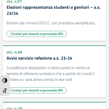
circ. n.51
Elezioni rappresentanza studenti e genitori – a.s.
23/24
Elezioni per rinnovo OO.CC. con procedura semplificata.
Circolari per docenti e personale ATA
circ. n.49
Avvio servizio refezione a.s. 23-24
Si pubblicano disposizioni e listino prezzi in merito al
servizio di refezione scolastica che a partire da lunedì 2
ottobre p.v. sarà attivo presso le due sedi
Attiva/disattiva alto contrasto
Circolari per docenti e personale ATA
Attiva/disattiva dimensione testo
circ. n.48