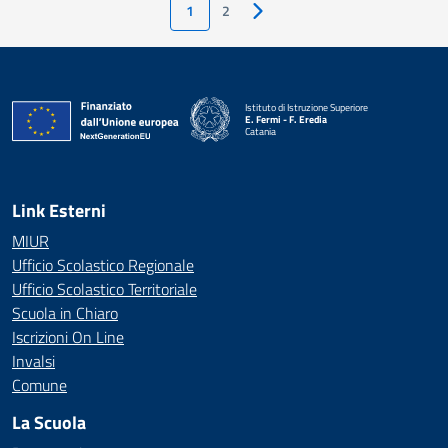
1
2
Pagina successiva
Istituto di Istruzione Superiore
E. Fermi - F. Eredia
Catania
— Visita la pagina iniziale della scuola
Link Esterni
MIUR
Ufficio Scolastico Regionale
Ufficio Scolastico Territoriale
Scuola in Chiaro
Iscrizioni On Line
Invalsi
Comune
La Scuola