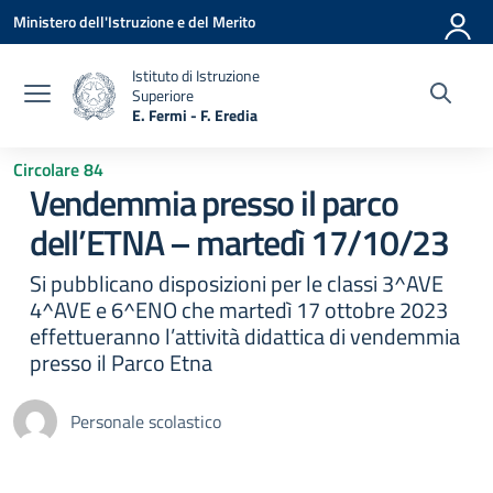
Vai ai contenuti
Vai al menu di navigazione
Vai al footer
Ministero dell'Istruzione e del Merito
Istituto di Istruzione
Superiore
E. Fermi - F. Eredia
— Visita la pagina iniziale della scuola
Circolare 84
Vendemmia presso il parco
dell’ETNA – martedì 17/10/23
Si pubblicano disposizioni per le classi 3^AVE
4^AVE e 6^ENO che martedì 17 ottobre 2023
effettueranno l’attività didattica di vendemmia
presso il Parco Etna
Personale scolastico