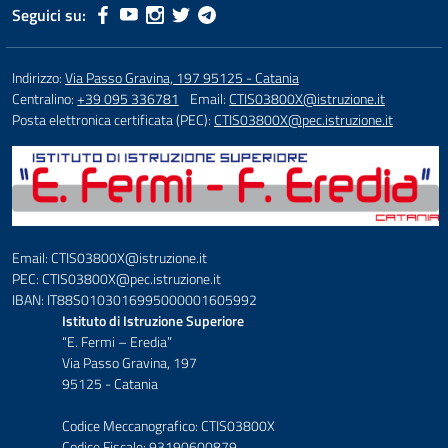
Seguici su:
Indirizzo:
Via Passo Gravina, 197 95125 - Catania
Centralino:
+39 095 336781
Email:
CTIS03800X@istruzione.it
Posta elettronica certificata (PEC):
CTIS03800X@pec.istruzione.it
Email: CTIS03800X@istruzione.it
PEC: CTIS03800X@pec.istruzione.it
IBAN: IT88S0103016995000001605992
Istituto di Istruzione Superiore
“E. Fermi – Eredia”
Via Passo Gravina, 197
95125 - Catania
Codice Meccanografico: CTIS03800X
Codice Fiscale: 93190600879