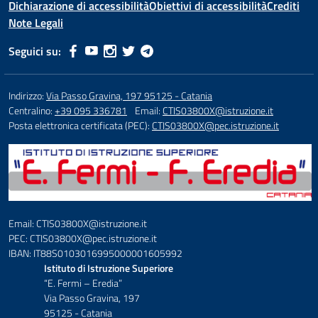
Dichiarazione di accessibilità
Obiettivi di accessibilità
Crediti
Note Legali
Seguici su:
Indirizzo:
Via Passo Gravina, 197 95125 - Catania
Centralino:
+39 095 336781
Email:
CTIS03800X@istruzione.it
Posta elettronica certificata (PEC):
CTIS03800X@pec.istruzione.it
Email: CTIS03800X@istruzione.it
PEC: CTIS03800X@pec.istruzione.it
IBAN: IT88S0103016995000001605992
Istituto di Istruzione Superiore
“E. Fermi – Eredia”
Via Passo Gravina, 197
95125 - Catania