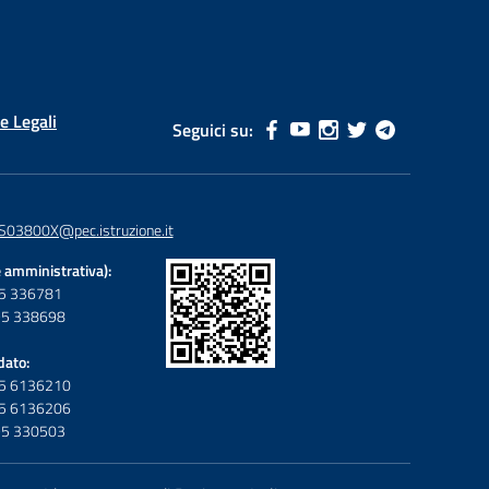
e Legali
Seguici su:
S03800X@pec.istruzione.it
 amministrativa):
095 336781
095 338698
dato:
095 6136210
095 6136206
095 330503