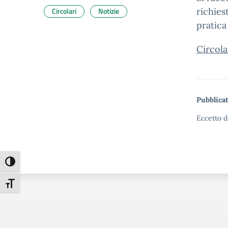
Circolari
Notizie
richies
pratica
Circola
Pubblicat
Eccetto d
Attiva/disattiva alto contrasto
Attiva/disattiva dimensione testo