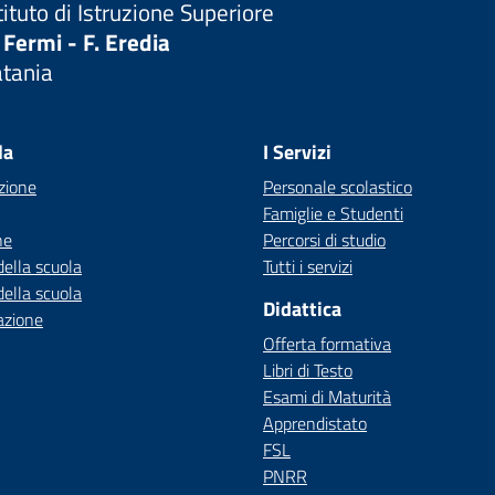
tituto di Istruzione Superiore
 Fermi - F. Eredia
atania
Visita la pagina iniziale della scuola
la
I Servizi
zione
Personale scolastico
Famiglie e Studenti
ne
Percorsi di studio
della scuola
Tutti i servizi
della scuola
Didattica
azione
Offerta formativa
Libri di Testo
Esami di Maturità
Apprendistato
FSL
PNRR