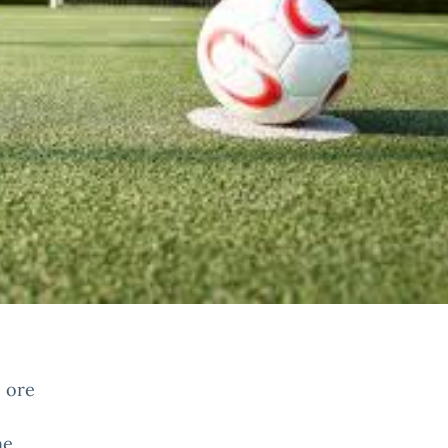
e ore
ne