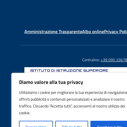
Amministrazione Trasparente
Albo online
Privacy Poli
Centralino:
+39 095 3367
Diamo valore alla tua privacy
Utilizziamo i cookie per migliorare la tua esperienza di navigazione
Email: CTIS03800X@istruzione.it
offrirti pubblicità o contenuti personalizzati e analizzare il nostro
PEC: CTIS03800X@pec.istruzione.it
traffico. Cliccando “Accetta tutti”, acconsenti al nostro utilizzo dei
IBAN: IT88S0103016995000001605992
cookie.
Personalizza
Rifiuta tutto
Accettare tutto