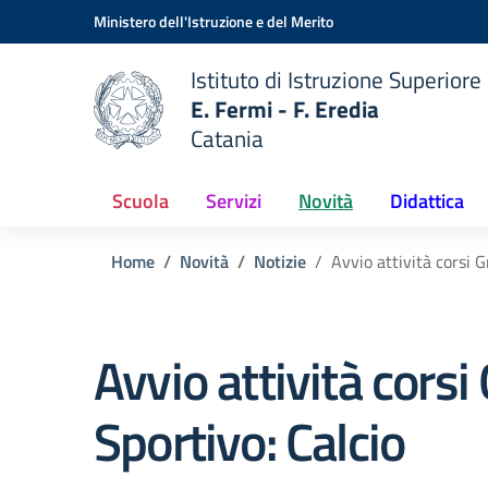
Vai ai contenuti
Vai al menu di navigazione
Vai al footer
Ministero dell'Istruzione e del Merito
Istituto di Istruzione Superiore
E. Fermi - F. Eredia
Catania
 della scuola
— Visita la pagina iniziale del
Scuola
Servizi
Novità
Didattica
Home
Novità
Notizie
Avvio attività corsi 
Avvio attività cors
Sportivo: Calcio