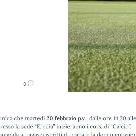
0
unica che martedì
20 febbraio p.v
., dalle ore 14.30 all
presso la sede “Eredia” inizieranno i corsi di “Calcio”.
omanda ai ragazzi iscritti di portare la documentazio