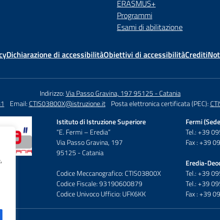
ERASMUS+
Programmi
Esami di abilitazione
cy
Dichiarazione di accessibilità
Obiettivi di accessibilità
Crediti
Not
Indirizzo:
Via Passo Gravina, 197 95125 - Catania
81
Email:
CTIS03800X@istruzione.it
Posta elettronica certificata (PEC):
CTI
Istituto di Istruzione Superiore
Fermi (Sede
“E. Fermi – Eredia”
Tel.: +39 
Via Passo Gravina, 197
Fax : +39 
95125 - Catania
,
Eredia-Deo
Codice Meccanografico: CTIS03800X
Tel.: +39 
Codice Fiscale: 93190600879
Tel.: +39 
Codice Univoco Ufficio: UFK6KK
Fax : +39 