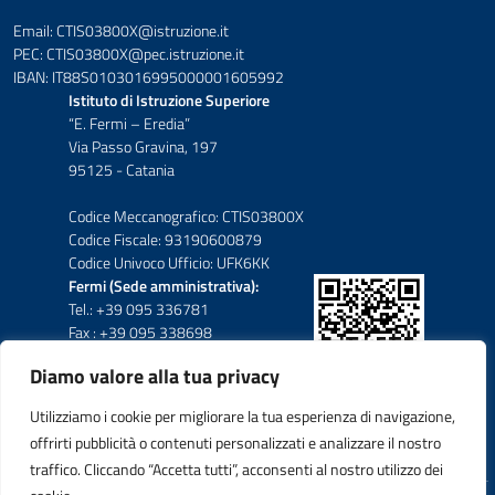
Email: CTIS03800X@istruzione.it
PEC: CTIS03800X@pec.istruzione.it
IBAN: IT88S0103016995000001605992
Istituto di Istruzione Superiore
“E. Fermi – Eredia”
Via Passo Gravina, 197
95125 - Catania
Codice Meccanografico: CTIS03800X
Codice Fiscale: 93190600879
Codice Univoco Ufficio: UFK6KK
Fermi (Sede amministrativa):
Tel.: +39 095 336781
Fax : +39 095 338698
Diamo valore alla tua privacy
Eredia-Deodato:
Tel.: +39 095 6136210
Utilizziamo i cookie per migliorare la tua esperienza di navigazione,
Tel.: +39 095 6136206
offrirti pubblicità o contenuti personalizzati e analizzare il nostro
Fax : +39 095 330503
traffico. Cliccando “Accetta tutti”, acconsenti al nostro utilizzo dei