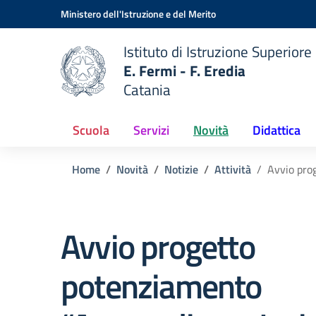
Vai ai contenuti
Vai al menu di navigazione
Vai al footer
Ministero dell'Istruzione e del Merito
Istituto di Istruzione Superiore
E. Fermi - F. Eredia
Catania
 della scuola
— Visita la pagina iniziale del
Scuola
Servizi
Novità
Didattica
Home
Novità
Notizie
Attività
Avvio pro
Avvio progetto
potenziamento