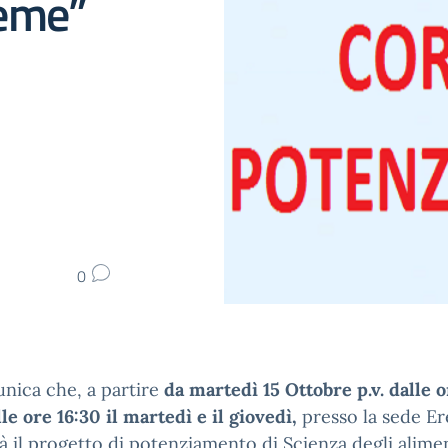
ieme”
0
nica che, a partire
da martedì 15 Ottobre p.v.
dalle 
lle ore 16:30 il martedì e il giovedì,
presso la sede Er
à il progetto di potenziamento di Scienza degli alimen