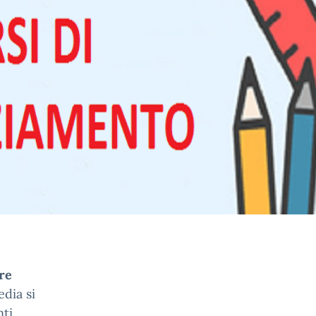
ore
edia si
ti,