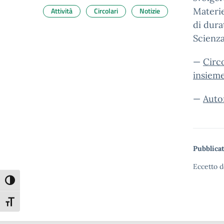
Attività
Circolari
Notizie
Materie
di dura
Scienza
—
Circ
insiem
—
Auto
Pubblicat
Eccetto d
Attiva/disattiva alto contrasto
Attiva/disattiva dimensione testo