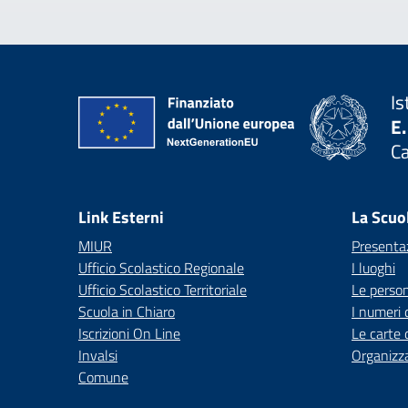
Is
E.
C
— 
Link Esterni
La Scuo
MIUR
Presenta
Ufficio Scolastico Regionale
I luoghi
Ufficio Scolastico Territoriale
Le perso
Scuola in Chiaro
I numeri 
Iscrizioni On Line
Le carte 
Invalsi
Organizz
Comune