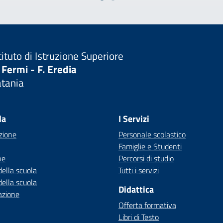
tituto di Istruzione Superiore
 Fermi - F. Eredia
atania
Visita la pagina iniziale della scuola
la
I Servizi
zione
Personale scolastico
Famiglie e Studenti
ne
Percorsi di studio
della scuola
Tutti i servizi
della scuola
Didattica
azione
Offerta formativa
Libri di Testo