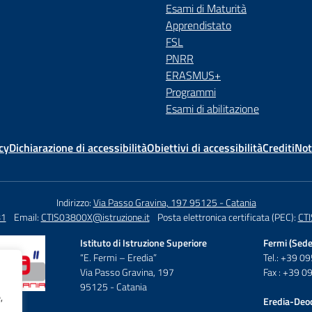
Esami di Maturità
Apprendistato
FSL
PNRR
ERASMUS+
Programmi
Esami di abilitazione
cy
Dichiarazione di accessibilità
Obiettivi di accessibilità
Crediti
Not
Indirizzo:
Via Passo Gravina, 197 95125 - Catania
81
Email:
CTIS03800X@istruzione.it
Posta elettronica certificata (PEC):
CTI
Istituto di Istruzione Superiore
Fermi (Sede
“E. Fermi – Eredia”
Tel.: +39 
Via Passo Gravina, 197
Fax : +39 
95125 - Catania
,
Eredia-Deo