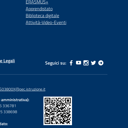
ERASMUS+
Apprendistato
Biblioteca digitale
Attività-Video-Eventi
e Legali
Seguici su:
S03800X@pec.istruzione.it
 amministrativa):
095 336781
095 338698
dato: