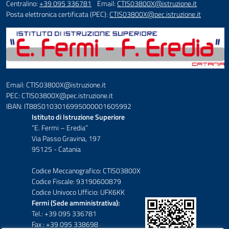
Centralino:
+39 095 336781
Email:
CTIS03800X@istruzione.it
Posta elettronica certificata (PEC):
CTIS03800X@pec.istruzione.it
Email: CTIS03800X@istruzione.it
PEC: CTIS03800X@pec.istruzione.it
IBAN: IT88S0103016995000001605992
Istituto di Istruzione Superiore
“E. Fermi – Eredia”
Via Passo Gravina, 197
95125 - Catania
Codice Meccanografico: CTIS03800X
Codice Fiscale: 93190600879
Codice Univoco Ufficio: UFK6KK
Fermi (Sede amministrativa):
Tel.: +39 095 336781
Fax : +39 095 338698