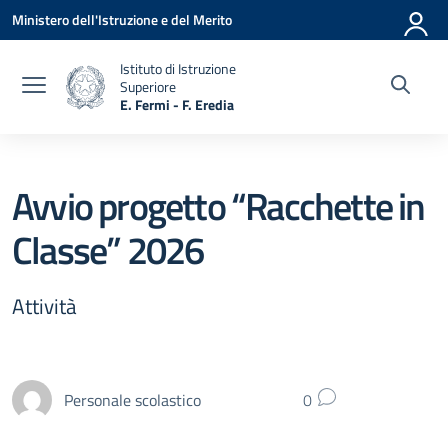
Vai ai contenuti
Vai al menu di navigazione
Vai al footer
Ministero dell'Istruzione e del Merito
Istituto di Istruzione
Superiore
E. Fermi - F. Eredia
— Visita la pagina iniziale della scuola
Avvio progetto “Racchette in
Classe” 2026
Attività
Personale scolastico
0