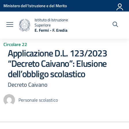
Vai ai contenuti
Vai al menu di navigazione
Vai al footer
Ministero dell'Istruzione e del Merito
Istituto di Istruzione
Superiore
E. Fermi - F. Eredia
— Visita la pagina iniziale della scuola
Circolare 22
Applicazione D.L. 123/2023
“Decreto Caivano”: Elusione
dell’obbligo scolastico
Decreto Caivano
Personale scolastico