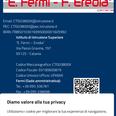
Email: CTIS03800X@istruzione.it
PEC: CTIS03800X@pec.istruzione.it
IBAN: IT88S0103016995000001605992
Istituto di Istruzione Superiore
“E. Fermi – Eredia”
Via Passo Gravina, 197
95125 - Catania
Codice Meccanografico: CTIS03800X
Codice Fiscale: 93190600879
Codice Univoco Ufficio: UFK6KK
Fermi (Sede amministrativa):
Tel.: +39 095 336781
Fax : +39 095 338698
Diamo valore alla tua privacy
Eredia-Deodato:
Tel.: +39 095 6136210
Utilizziamo i cookie per migliorare la tua esperienza di navigazione,
Tel.: +39 095 6136206