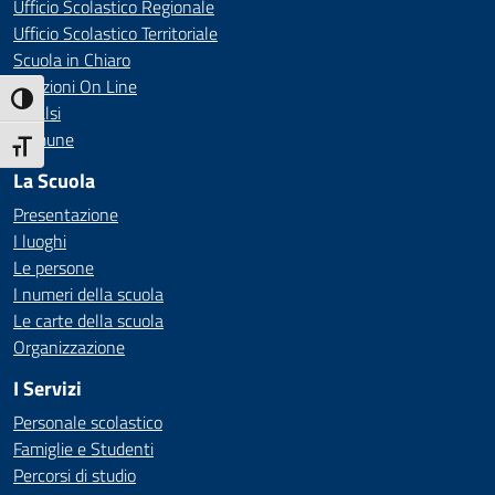
Ufficio Scolastico Regionale
Ufficio Scolastico Territoriale
Scuola in Chiaro
Iscrizioni On Line
Attiva/disattiva alto contrasto
Invalsi
Comune
Attiva/disattiva dimensione testo
La Scuola
Presentazione
I luoghi
Le persone
I numeri della scuola
Le carte della scuola
Organizzazione
I Servizi
Personale scolastico
Famiglie e Studenti
Percorsi di studio