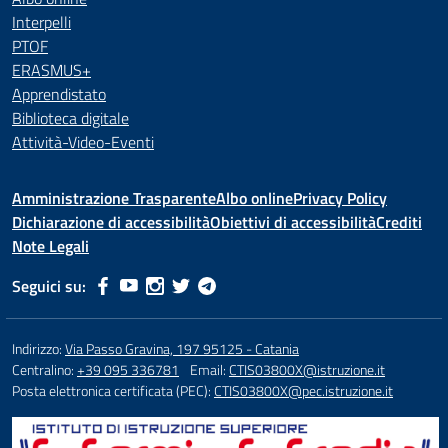
Interpelli
PTOF
ERASMUS+
Apprendistato
Biblioteca digitale
Attività-Video-Eventi
Amministrazione Trasparente
Albo online
Privacy Policy
Dichiarazione di accessibilità
Obiettivi di accessibilità
Crediti
Note Legali
Seguici su:
Indirizzo:
Via Passo Gravina, 197 95125 - Catania
Centralino:
+39 095 336781
Email:
CTIS03800X@istruzione.it
Posta elettronica certificata (PEC):
CTIS03800X@pec.istruzione.it