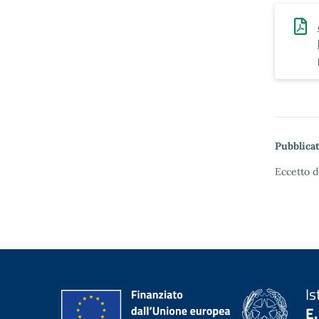
Pubblicat
Eccetto d
Is
E.