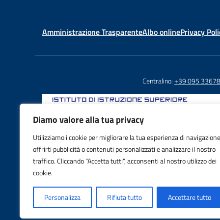
Amministrazione Trasparente
Albo online
Privacy Poli
Centralino:
+39 095 3367
Diamo valore alla tua privacy
Utilizziamo i cookie per migliorare la tua esperienza di navigazione
Email: CTIS03800X@istruzione.it
offrirti pubblicità o contenuti personalizzati e analizzare il nostro
PEC: CTIS03800X@pec.istruzione.it
traffico. Cliccando “Accetta tutti”, acconsenti al nostro utilizzo dei
IBAN: IT88S0103016995000001605992
cookie.
Personalizza
Rifiuta tutto
Accettare tutto