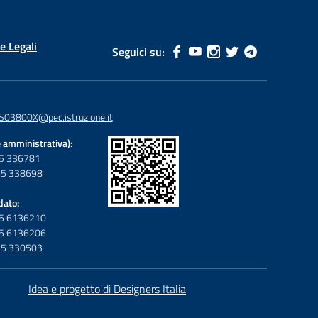
e Legali
Seguici su:
S03800X@pec.istruzione.it
 amministrativa):
095 336781
095 338698
dato:
095 6136210
095 6136206
095 330503
Idea e progetto di Designers Italia