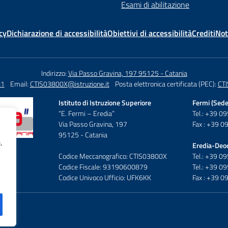
Esami di abilitazione
cy
Dichiarazione di accessibilità
Obiettivi di accessibilità
Crediti
Not
Indirizzo:
Via Passo Gravina, 197 95125 - Catania
81
Email:
CTIS03800X@istruzione.it
Posta elettronica certificata (PEC):
CTI
Istituto di Istruzione Superiore
Fermi (Sede
“E. Fermi – Eredia”
Tel.: +39 
Via Passo Gravina, 197
Fax : +39 
95125 - Catania
,
Eredia-Deo
Codice Meccanografico: CTIS03800X
Tel.: +39 
Codice Fiscale: 93190600879
Tel.: +39 
Codice Univoco Ufficio: UFK6KK
Fax : +39 