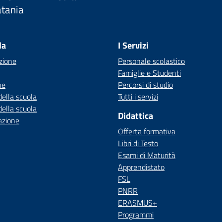
atania
Visita la pagina iniziale della scuola
la
I Servizi
zione
Personale scolastico
Famiglie e Studenti
ne
Percorsi di studio
della scuola
Tutti i servizi
della scuola
Didattica
azione
Offerta formativa
Libri di Testo
Esami di Maturità
Apprendistato
FSL
PNRR
ERASMUS+
Programmi