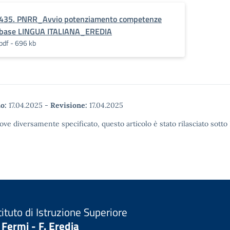
435. PNRR_Avvio potenziamento competenze
base LINGUA ITALIANA_EREDIA
pdf - 696 kb
o:
17.04.2025
-
Revisione:
17.04.2025
ove diversamente specificato, questo articolo è stato rilasciato sott
tituto di Istruzione Superiore
 Fermi - F. Eredia