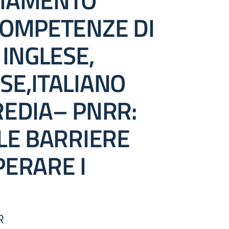
IAMENTO
COMPETENZE DI
 INGLESE,
SE,ITALIANO
REDIA– PNRR:
LE BARRIERE
PERARE I
R