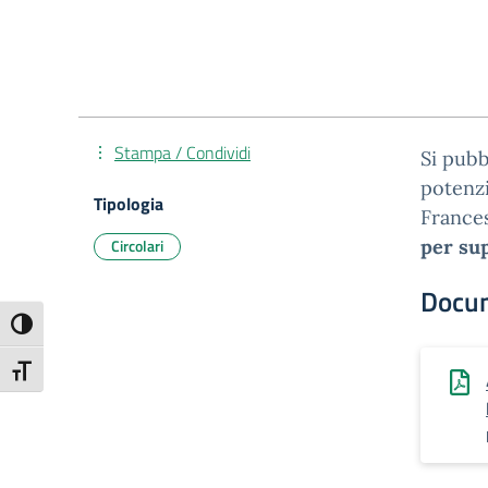
Stampa / Condividi
Si pubb
potenzi
Tipologia
Frances
Circolari
per sup
Docu
Attiva/disattiva alto contrasto
Attiva/disattiva dimensione testo