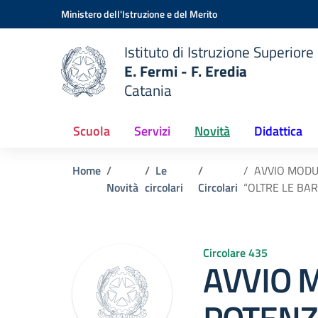
Vai ai contenuti
Vai al menu di navigazione
Vai al footer
Ministero dell'Istruzione e del Merito
Istituto di Istruzione Superiore
E. Fermi - F. Eredia
Catania
 della scuola
— Visita la pagina iniziale del
Scuola
Servizi
Novità
Didattica
Home
Le
AVVIO MODU
Novità
circolari
Circolari
“OLTRE LE BAR
Circolare 435
AVVIO M