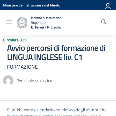
Vai ai contenuti
Vai al menu di navigazione
Vai al footer
Ministero dell'Istruzione e del Merito
Istituto di Istruzione
Superiore
E. Fermi - F. Eredia
— Visita la pagina iniziale della scuola
Circolare 329
Avvio percorsi di formazione di
LINGUA INGLESE liv. C1
FORMAZIONE
Personale scolastico
Si pubblicano calendario ed elenco degli alunni che