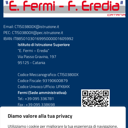
Email: CTIS03800X@istruzione.it
PEC: CTIS03800X@pec.istruzione.it
IBAN: IT88S0103016995000001605992
Istituto di Istruzione Superiore
“E. Fermi – Eredia”
Via Passo Gravina, 197
95125 - Catania
Codice Meccanografico: CTIS03800X
Codice Fiscale: 93190600879
Codice Univoco Ufficio: UFK6KK
Fermi (Sede amministrativa):
Tel.: +39 095 336781
Fax : +39 095 338698
Diamo valore alla tua privacy
Eredia-Deodato:
Tel.: +39 095 6136210
Utilizziamo i cookie per migliorare la tua esperienza di navigazione,