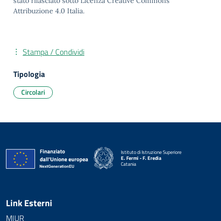
stato rilasciato sotto Licenza Creative Commons
Attribuzione 4.0 Italia.
Stampa / Condividi
Tipologia
Circolari
Istituto di Istruzione Superiore
E. Fermi - F. Eredia
Catania
— Visita la pagina iniziale della scuola
Link Esterni
MIUR