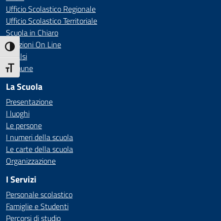
Ufficio Scolastico Regionale
Ufficio Scolastico Territoriale
Scuola in Chiaro
Iscrizioni On Line
Attiva/disattiva alto contrasto
Invalsi
Comune
Attiva/disattiva dimensione testo
La Scuola
Presentazione
I luoghi
Le persone
I numeri della scuola
Le carte della scuola
Organizzazione
I Servizi
Personale scolastico
Famiglie e Studenti
Percorsi di studio