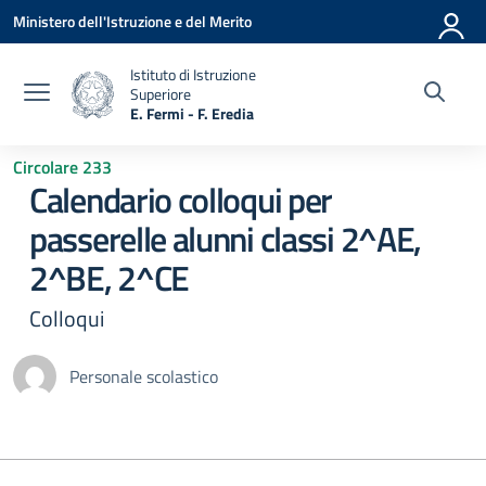
Vai ai contenuti
Vai al menu di navigazione
Vai al footer
Ministero dell'Istruzione e del Merito
Istituto di Istruzione
Superiore
E. Fermi - F. Eredia
— Visita la pagina iniziale della scuola
Circolare 233
Calendario colloqui per
passerelle alunni classi 2^AE,
2^BE, 2^CE
Colloqui
Personale scolastico