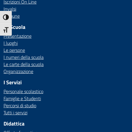
Iscrizioni On Line
Invalsi
Comune
Attiva/disattiva alto contrasto
La Scuola
Attiva/disattiva dimensione testo
Presentazione
I luoghi
Le persone
I numeri della scuola
Le carte della scuola
Organizzazione
I Servizi
Personale scolastico
Famiglie e Studenti
Percorsi di studio
Tutti i servizi
Didattica