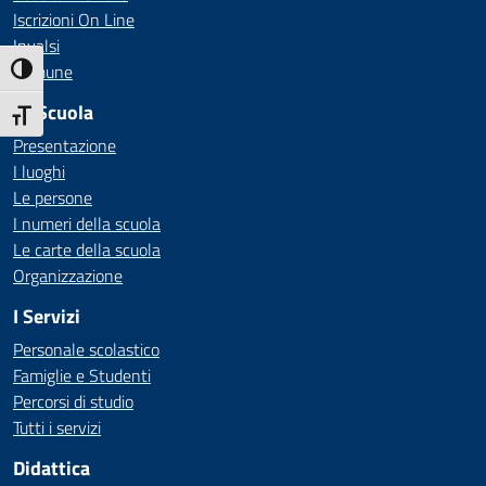
Iscrizioni On Line
Invalsi
Comune
Attiva/disattiva alto contrasto
La Scuola
Attiva/disattiva dimensione testo
Presentazione
I luoghi
Le persone
I numeri della scuola
Le carte della scuola
Organizzazione
I Servizi
Personale scolastico
Famiglie e Studenti
Percorsi di studio
Tutti i servizi
Didattica