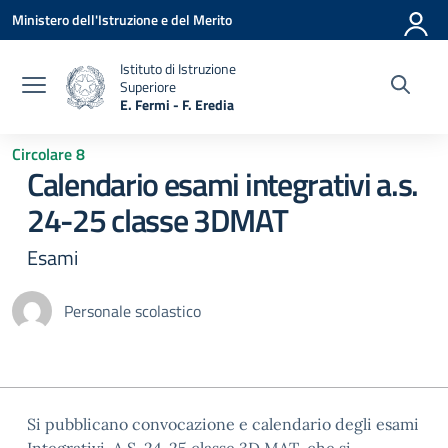
Vai ai contenuti
Vai al menu di navigazione
Vai al footer
Ministero dell'Istruzione e del Merito
Istituto di Istruzione
Superiore
E. Fermi - F. Eredia
— Visita la pagina iniziale della scuola
Circolare 8
Calendario esami integrativi a.s.
24-25 classe 3DMAT
Esami
Personale scolastico
Si pubblicano convocazione e calendario degli esami