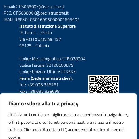
Email: CTIS03800X@istruzione.it
PEC: CTIS03800X@pec.istruzione.it
IBAN: IT88S0103016995000001605992
Istituto di Istruzione Superiore
“E. Fermi – Eredia”
Via Passo Gravina, 197
95125 - Catania
Codice Meccanografico: CTIS03800X
Codice Fiscale: 93190600879
Codice Univoco Ufficio: UFK6KK
Fermi (Sede amministrativa):
Tel.: +39 095 336781
Fax : +39 095 338698
Diamo valore alla tua privacy
Eredia-Deodato:
Tel.: +39 095 6136210
Utilizziamo i cookie per migliorare la tua esperienza di navigazione,
Tel.: +39 095 6136206
offrirti pubblicità o contenuti personalizzati e analizzare il nostro
Fax : +39 095 330503
traffico. Cliccando “Accetta tutti”, acconsenti al nostro utilizzo dei
cookie.