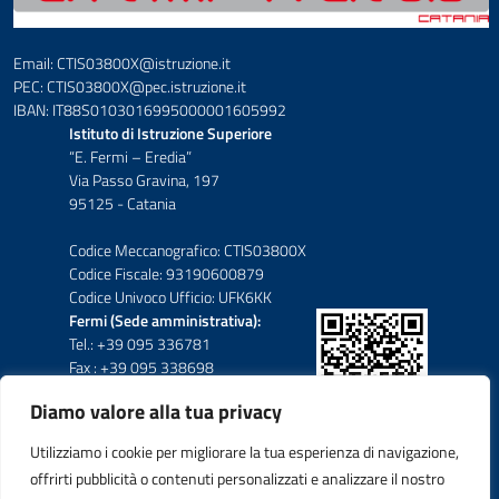
Email: CTIS03800X@istruzione.it
PEC: CTIS03800X@pec.istruzione.it
IBAN: IT88S0103016995000001605992
Istituto di Istruzione Superiore
“E. Fermi – Eredia”
Via Passo Gravina, 197
95125 - Catania
Codice Meccanografico: CTIS03800X
Codice Fiscale: 93190600879
Codice Univoco Ufficio: UFK6KK
Fermi (Sede amministrativa):
Tel.: +39 095 336781
Fax : +39 095 338698
Diamo valore alla tua privacy
Eredia-Deodato:
Tel.: +39 095 6136210
Utilizziamo i cookie per migliorare la tua esperienza di navigazione,
Tel.: +39 095 6136206
offrirti pubblicità o contenuti personalizzati e analizzare il nostro
Fax : +39 095 330503