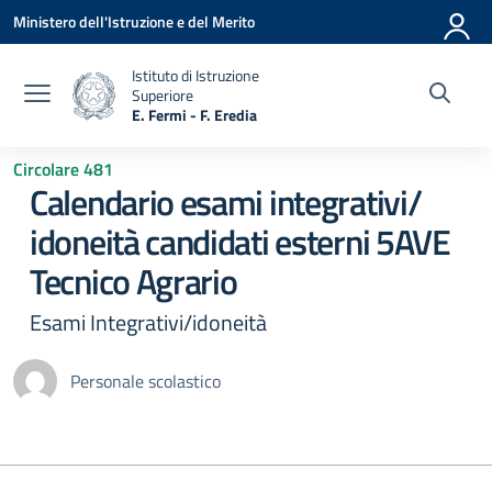
Vai ai contenuti
Vai al menu di navigazione
Vai al footer
Ministero dell'Istruzione e del Merito
Istituto di Istruzione
Superiore
E. Fermi - F. Eredia
— Visita la pagina iniziale della scuola
Circolare 481
Calendario esami integrativi/
idoneità candidati esterni 5AVE
Tecnico Agrario
Esami Integrativi/idoneità
Personale scolastico