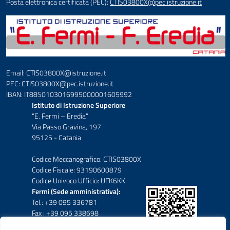
Posta elettronica certificata (PEC):
CTIS03800X@pec.istruzione.it
Email: CTIS03800X@istruzione.it
PEC: CTIS03800X@pec.istruzione.it
IBAN: IT88S0103016995000001605992
Istituto di Istruzione Superiore
“E. Fermi – Eredia”
Via Passo Gravina, 197
95125 - Catania
Codice Meccanografico: CTIS03800X
Codice Fiscale: 93190600879
Codice Univoco Ufficio: UFK6KK
Fermi (Sede amministrativa):
Tel.: +39 095 336781
Fax : +39 095 338698