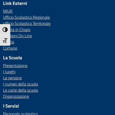
Link Esterni
MIUR
Ufficio Scolastico Regionale
Ufficio Scolastico Territoriale
Scuola in Chiaro
Attiva/disattiva alto contrasto
Iscrizioni On Line
Attiva/disattiva dimensione testo
Invalsi
Comune
La Scuola
Presentazione
I luoghi
Le persone
I numeri della scuola
Le carte della scuola
Organizzazione
I Servizi
Personale scolastico