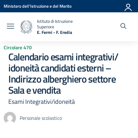
Vai ai contenuti
Vai al menu di navigazione
Vai al footer
Ministero dell'Istruzione e del Merito
Istituto di Istruzione
Superiore
E. Fermi - F. Eredia
— Visita la pagina iniziale della scuola
Circolare 470
Calendario esami integrativi/
idoneità candidati esterni –
Indirizzo alberghiero settore
Sala e vendita
Esami Integrativi/idoneità
Personale scolastico