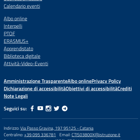
Calendario eventi
Albo online
Interpelli
PTOF
ERASMUS+
Apprendistato
Biblioteca digitale
Attività-Video-Eventi
Amministrazione Trasparente
Albo online
Privacy Policy
Dichiarazione di accessibilità
Obiettivi di accessibilità
Crediti
Note Legali
Seguici su:
Indirizzo:
Via Passo Gravina, 197 95125 - Catania
Centralino:
+39 095 336781
Email:
CTIS03800X@istruzione.it