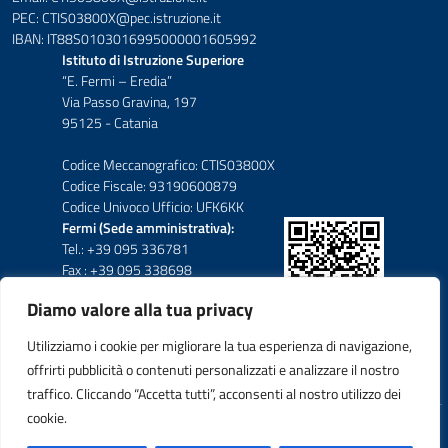
PEC: CTIS03800X@pec.istruzione.it
IBAN: IT88S0103016995000001605992
Istituto di Istruzione Superiore
“E. Fermi – Eredia”
Via Passo Gravina, 197
95125 - Catania
Codice Meccanografico: CTIS03800X
Codice Fiscale: 93190600879
Codice Univoco Ufficio: UFK6KK
Fermi (Sede amministrativa):
Tel.: +39 095 336781
Fax : +39 095 338698
Diamo valore alla tua privacy
Eredia-Deodato:
Tel.: +39 095 6136210
Utilizziamo i cookie per migliorare la tua esperienza di navigazione,
Tel.: +39 095 6136206
offrirti pubblicità o contenuti personalizzati e analizzare il nostro
Fax : +39 095 330503
traffico. Cliccando “Accetta tutti”, acconsenti al nostro utilizzo dei
cookie.
Idea e progetto di Designers Italia