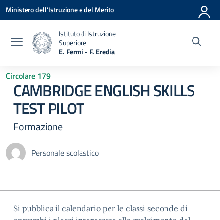
Vai ai contenuti
Vai al menu di navigazione
Vai al footer
Ministero dell'Istruzione e del Merito
Istituto di Istruzione
Superiore
E. Fermi - F. Eredia
— Visita la pagina iniziale della scuola
Circolare 179
CAMBRIDGE ENGLISH SKILLS
TEST PILOT
Formazione
Personale scolastico
Si pubblica il calendario per le classi seconde di