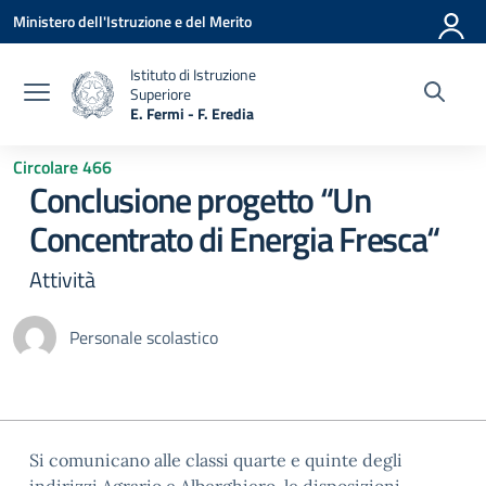
Vai ai contenuti
Vai al menu di navigazione
Vai al footer
Ministero dell'Istruzione e del Merito
Istituto di Istruzione
Superiore
E. Fermi - F. Eredia
— Visita la pagina iniziale della scuola
Circolare 466
Conclusione progetto “Un
Concentrato di Energia Fresca“
Attività
Personale scolastico
Si comunicano alle classi quarte e quinte degli