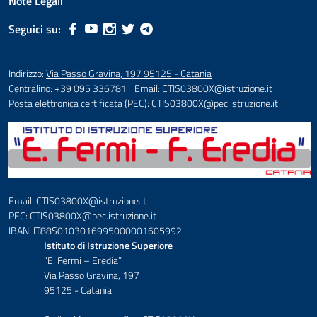
Note Legali
Seguici su:
Indirizzo:
Via Passo Gravina, 197 95125 - Catania
Centralino:
+39 095 336781
Email:
CTIS03800X@istruzione.it
Posta elettronica certificata (PEC):
CTIS03800X@pec.istruzione.it
Email: CTIS03800X@istruzione.it
PEC: CTIS03800X@pec.istruzione.it
IBAN: IT88S0103016995000001605992
Istituto di Istruzione Superiore
“E. Fermi – Eredia”
Via Passo Gravina, 197
95125 - Catania