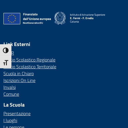
Istituto di Istruzione Superiore
E. Fermi - F. Eredia
Catania
— Visita la pagina iniziale della scuola
Link Esterni
Attiva/disattiva alto contrasto
MIUR
Ufficio Scolastico Regionale
Attiva/disattiva dimensione testo
Ufficio Scolastico Territoriale
Scuola in Chiaro
Iscrizioni On Line
Invalsi
Comune
La Scuola
Presentazione
I luoghi
Le persone