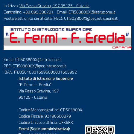
Indirizzo:
Via Passo Gravina, 197 95125 - Catania
Centralino:
+39 095 336781
Email:
CTIS03800X@istruzione.it
Posta elettronica certificata (PEC):
CTIS03800X@pec.istruzione.it
Email: CTIS03800X@istruzione.it
PEC: CTIS03800X@pec.istruzione.it
IBAN: IT88S0103016995000001605992
Istituto di Istruzione Superiore
“E. Fermi – Eredia”
Via Passo Gravina, 197
95125 - Catania
Codice Meccanografico: CTIS03800X
Codice Fiscale: 93190600879
Codice Univoco Ufficio: UFK6KK
Fermi (Sede amministrativa):