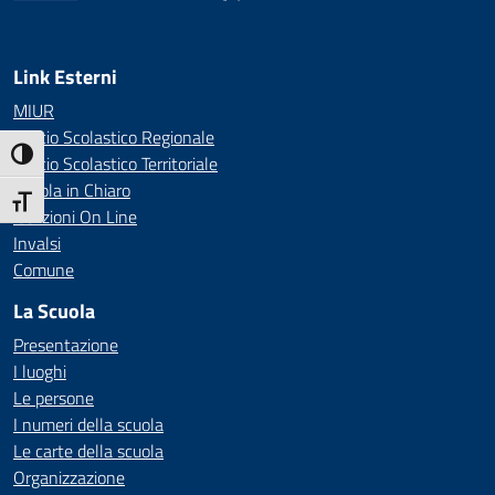
— Visita la pagina iniziale della scuola
Link Esterni
MIUR
Ufficio Scolastico Regionale
Attiva/disattiva alto contrasto
Ufficio Scolastico Territoriale
Scuola in Chiaro
Attiva/disattiva dimensione testo
Iscrizioni On Line
Invalsi
Comune
La Scuola
Presentazione
I luoghi
Le persone
I numeri della scuola
Le carte della scuola
Organizzazione