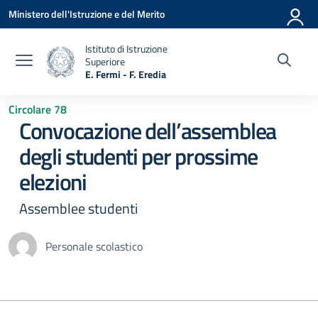
Vai ai contenuti
Vai al menu di navigazione
Vai al footer
Ministero dell'Istruzione e del Merito
Istituto di Istruzione
Superiore
E. Fermi - F. Eredia
— Visita la pagina iniziale della scuola
Circolare 78
Convocazione dell’assemblea
degli studenti per prossime
elezioni
Assemblee studenti
Personale scolastico