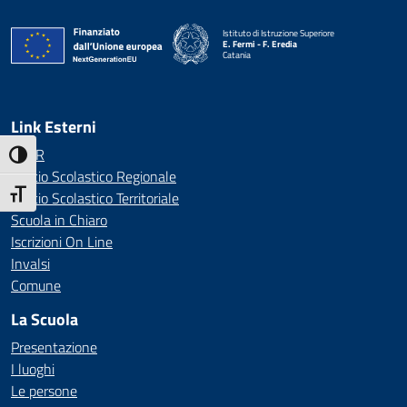
Istituto di Istruzione Superiore
E. Fermi - F. Eredia
Catania
— Visita la pagina iniziale della scuola
Link Esterni
MIUR
Attiva/disattiva alto contrasto
Ufficio Scolastico Regionale
Attiva/disattiva dimensione testo
Ufficio Scolastico Territoriale
Scuola in Chiaro
Iscrizioni On Line
Invalsi
Comune
La Scuola
Presentazione
I luoghi
Le persone