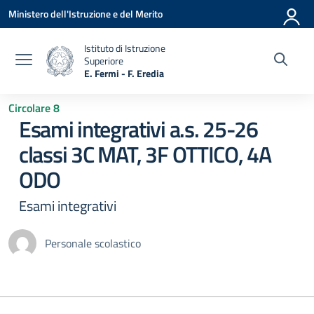
Vai ai contenuti
Vai al menu di navigazione
Vai al footer
Ministero dell'Istruzione e del Merito
Istituto di Istruzione
Superiore
E. Fermi - F. Eredia
— Visita la pagina iniziale della scuola
Circolare 8
Esami integrativi a.s. 25-26
classi 3C MAT, 3F OTTICO, 4A
ODO
Esami integrativi
Personale scolastico