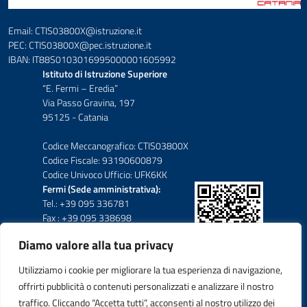
Email: CTIS03800X@istruzione.it
PEC: CTIS03800X@pec.istruzione.it
IBAN: IT88S0103016995000001605992
Istituto di Istruzione Superiore
“E. Fermi – Eredia”
Via Passo Gravina, 197
95125 - Catania
Codice Meccanografico: CTIS03800X
Codice Fiscale: 93190600879
Codice Univoco Ufficio: UFK6KK
Fermi (Sede amministrativa):
Tel.: +39 095 336781
Fax : +39 095 338698
Diamo valore alla tua privacy
Eredia-Deodato:
Tel.: +39 095 6136210
Utilizziamo i cookie per migliorare la tua esperienza di navigazione,
Tel.: +39 095 6136206
offrirti pubblicità o contenuti personalizzati e analizzare il nostro
Fax : +39 095 330503
traffico. Cliccando “Accetta tutti”, acconsenti al nostro utilizzo dei