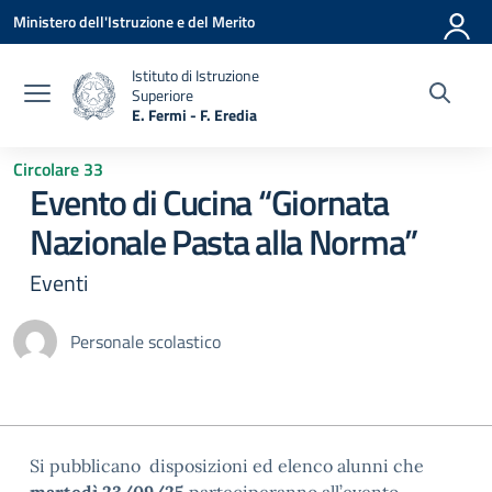
Vai ai contenuti
Vai al menu di navigazione
Vai al footer
Ministero dell'Istruzione e del Merito
Istituto di Istruzione
Superiore
E. Fermi - F. Eredia
— Visita la pagina iniziale della scuola
Circolare 33
Evento di Cucina “Giornata
Nazionale Pasta alla Norma”
Eventi
Personale scolastico
Si pubblicano disposizioni ed elenco alunni che