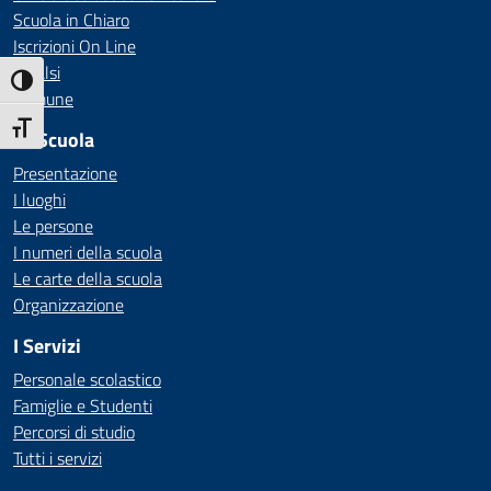
Scuola in Chiaro
Iscrizioni On Line
Invalsi
Attiva/disattiva alto contrasto
Comune
Attiva/disattiva dimensione testo
La Scuola
Presentazione
I luoghi
Le persone
I numeri della scuola
Le carte della scuola
Organizzazione
I Servizi
Personale scolastico
Famiglie e Studenti
Percorsi di studio
Tutti i servizi