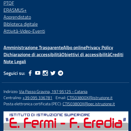
PTOF
ERASMUS+
Apprendistato
Biblioteca digitale
Attività-Video-Eventi
Amministrazione Trasparente
Albo online
Privacy Policy
Dichiarazione di accessibilità
Obiettivi di accessibilità
Crediti
Note Legali
Seguici su:
Indirizzo:
Via Passo Gravina, 197 95125 - Catania
Centralino:
+39 095 336781
Email:
CTIS03800X@istruzione.it
Posta elettronica certificata (PEC):
CTIS03800X@pec.istruzione.it