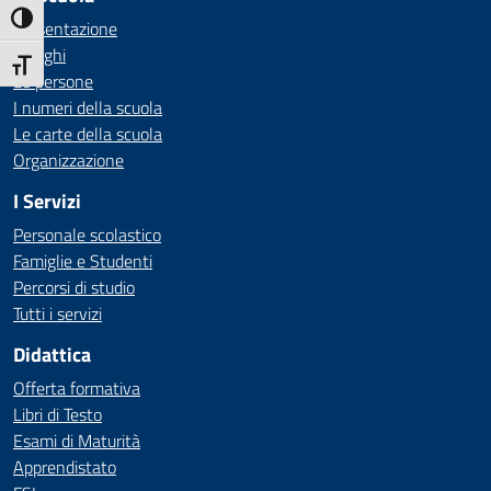
Attiva/disattiva alto contrasto
Presentazione
I luoghi
Attiva/disattiva dimensione testo
Le persone
I numeri della scuola
Le carte della scuola
Organizzazione
I Servizi
Personale scolastico
Famiglie e Studenti
Percorsi di studio
Tutti i servizi
Didattica
Offerta formativa
Libri di Testo
Esami di Maturità
Apprendistato