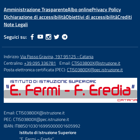
Amministrazione Trasparente
Albo online
Privacy Policy
Dichiarazione di accessibilità
Obiettivi di accessibilità
Crediti
Note Legali
Seguici su:
Indirizzo:
Via Passo Gravina, 197 95125 - Catania
Centralino:
+39 095 336781
Email:
CTIS03800X@istruzione.it
Posta elettronica certificata (PEC):
CTIS03800X@pec.istruzione.it
Email: CTIS03800X@istruzione.it
PEC: CTIS03800X@pec.istruzione.it
IBAN: IT88S0103016995000001605992
Istituto di Istruzione Superiore
“E. Fermi – Eredia”