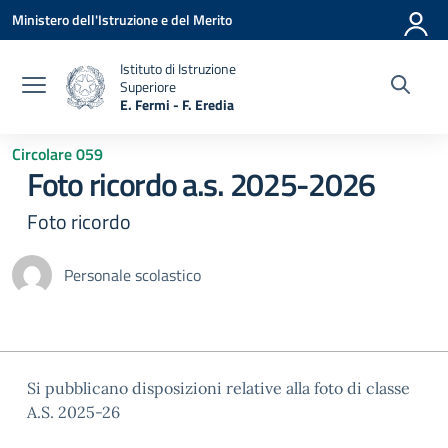
Vai ai contenuti
Vai al menu di navigazione
Vai al footer
Ministero dell'Istruzione e del Merito
Istituto di Istruzione
Superiore
E. Fermi - F. Eredia
— Visita la pagina iniziale della scuola
Circolare 059
Foto ricordo a.s. 2025-2026
Foto ricordo
Personale scolastico
Si pubblicano disposizioni relative alla foto di classe
A.S. 2025-26