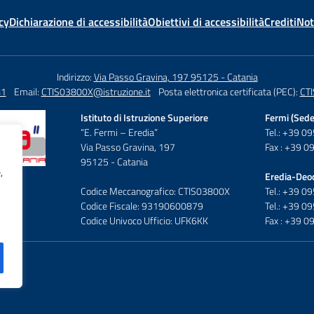
cy
Dichiarazione di accessibilità
Obiettivi di accessibilità
Crediti
Not
Indirizzo:
Via Passo Gravina, 197 95125 - Catania
81
Email:
CTIS03800X@istruzione.it
Posta elettronica certificata (PEC):
CTI
Istituto di Istruzione Superiore
Fermi (Sede
“E. Fermi – Eredia”
Tel.: +39 
Via Passo Gravina, 197
Fax : +39 
95125 - Catania
,
Eredia-Deo
Codice Meccanografico: CTIS03800X
Tel.: +39 
Codice Fiscale: 93190600879
Tel.: +39 
Codice Univoco Ufficio: UFK6KK
Fax : +39 