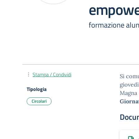
empowe
formazione alun
Stampa / Condividi
Si comu
giovedì
Tipologia
Magna d
Circolari
Giorna
Docu