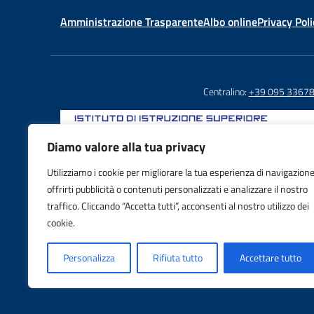
Amministrazione Trasparente
Albo online
Privacy Poli
Centralino:
+39 095 3367
Diamo valore alla tua privacy
Utilizziamo i cookie per migliorare la tua esperienza di navigazione
Email: CTIS03800X@istruzione.it
offrirti pubblicità o contenuti personalizzati e analizzare il nostro
PEC: CTIS03800X@pec.istruzione.it
traffico. Cliccando “Accetta tutti”, acconsenti al nostro utilizzo dei
IBAN: IT88S0103016995000001605992
cookie.
Personalizza
Rifiuta tutto
Accettare tutto