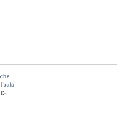
 che
l’aula
E-