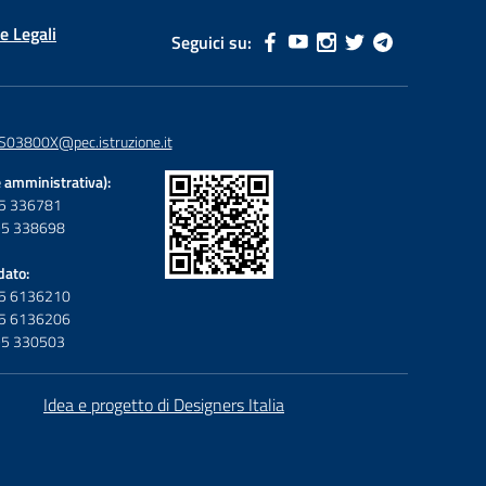
e Legali
Seguici su:
S03800X@pec.istruzione.it
 amministrativa):
095 336781
095 338698
dato:
095 6136210
095 6136206
095 330503
Idea e progetto di Designers Italia