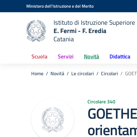
Vai ai contenuti
Vai al menu di navigazione
Vai al footer
Ministero dell'Istruzione e del Merito
Istituto di Istruzione Superiore
E. Fermi - F. Eredia
Catania
 della scuola
— Visita la pagina iniziale del
Scuola
Servizi
Novità
Didattica
Home
Novità
Le circolari
Circolari
GOET
Circolare 340
GOETHE-
orienta