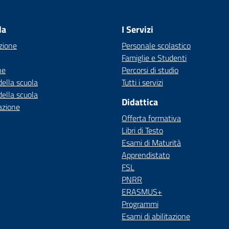
Visita la pagina iniziale della scuola
la
I Servizi
zione
Personale scolastico
Famiglie e Studenti
ne
Percorsi di studio
della scuola
Tutti i servizi
della scuola
Didattica
azione
Offerta formativa
Libri di Testo
Esami di Maturità
Apprendistato
FSL
PNRR
ERASMUS+
Programmi
Esami di abilitazione