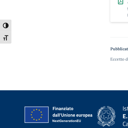
Attiva/disattiva alto contrasto
Attiva/disattiva dimensione testo
Pubblicat
Eccetto d
Is
E.
C