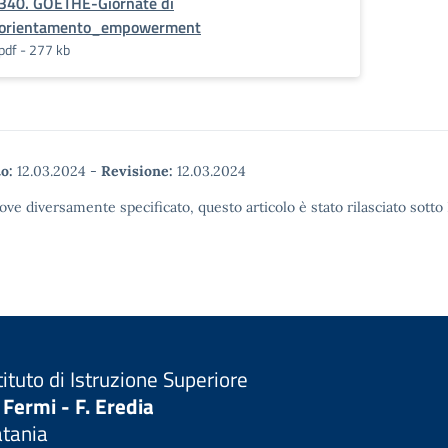
340. GOETHE-Giornate di
orientamento_empowerment
pdf - 277 kb
o:
12.03.2024
-
Revisione:
12.03.2024
ove diversamente specificato, questo articolo è stato rilasciato sott
tituto di Istruzione Superiore
 Fermi - F. Eredia
atania