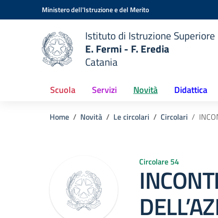
Vai ai contenuti
Vai al menu di navigazione
Vai al footer
Ministero dell'Istruzione e del Merito
Istituto di Istruzione Superiore
E. Fermi - F. Eredia
Catania
 della scuola
— Visita la pagina iniziale del
Scuola
Servizi
Novità
Didattica
Home
Novità
Le circolari
Circolari
INCO
Circolare 54
INCONT
DELL’AZ