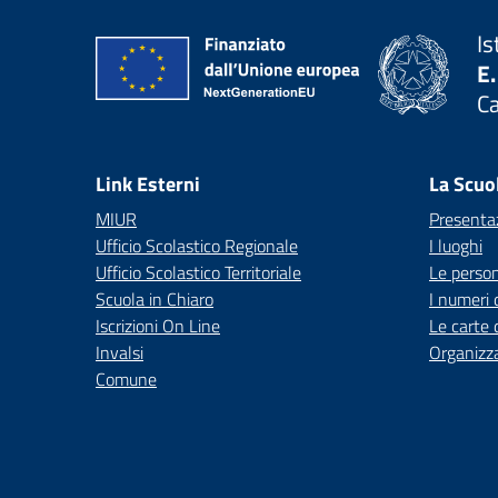
Is
E.
C
— 
Link Esterni
La Scuo
MIUR
Presenta
Ufficio Scolastico Regionale
I luoghi
Ufficio Scolastico Territoriale
Le perso
Scuola in Chiaro
I numeri 
Iscrizioni On Line
Le carte 
Invalsi
Organizz
Comune