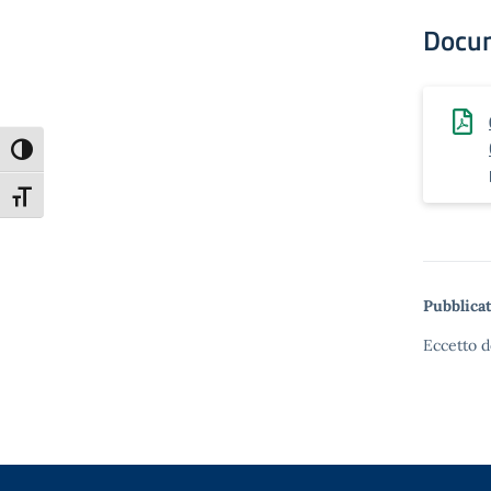
Docu
Attiva/disattiva alto contrasto
Attiva/disattiva dimensione testo
Pubblicat
Eccetto d