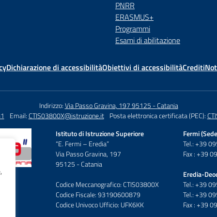
PNRR
ERASMUS+
Programmi
Esami di abilitazione
cy
Dichiarazione di accessibilità
Obiettivi di accessibilità
Crediti
Not
Indirizzo:
Via Passo Gravina, 197 95125 - Catania
81
Email:
CTIS03800X@istruzione.it
Posta elettronica certificata (PEC):
CTI
Istituto di Istruzione Superiore
Fermi (Sede
“E. Fermi – Eredia”
Tel.: +39 
Via Passo Gravina, 197
Fax : +39 
95125 - Catania
,
Eredia-Deo
Codice Meccanografico: CTIS03800X
Tel.: +39 
Codice Fiscale: 93190600879
Tel.: +39 
Codice Univoco Ufficio: UFK6KK
Fax : +39 