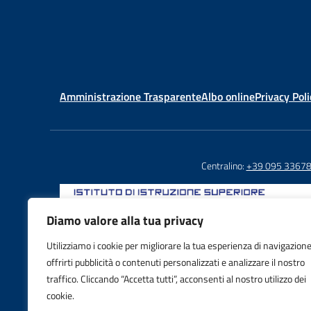
Amministrazione Trasparente
Albo online
Privacy Poli
Centralino:
+39 095 3367
Diamo valore alla tua privacy
Utilizziamo i cookie per migliorare la tua esperienza di navigazione
Email: CTIS03800X@istruzione.it
offrirti pubblicità o contenuti personalizzati e analizzare il nostro
PEC: CTIS03800X@pec.istruzione.it
traffico. Cliccando “Accetta tutti”, acconsenti al nostro utilizzo dei
IBAN: IT88S0103016995000001605992
cookie.