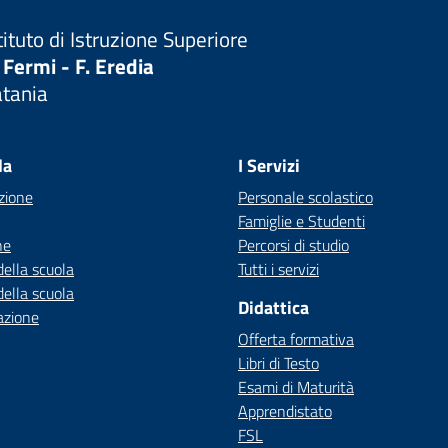
tituto di Istruzione Superiore
 Fermi - F. Eredia
atania
Visita la pagina iniziale della scuola
la
I Servizi
zione
Personale scolastico
Famiglie e Studenti
ne
Percorsi di studio
della scuola
Tutti i servizi
della scuola
Didattica
azione
Offerta formativa
Libri di Testo
Esami di Maturità
Apprendistato
FSL