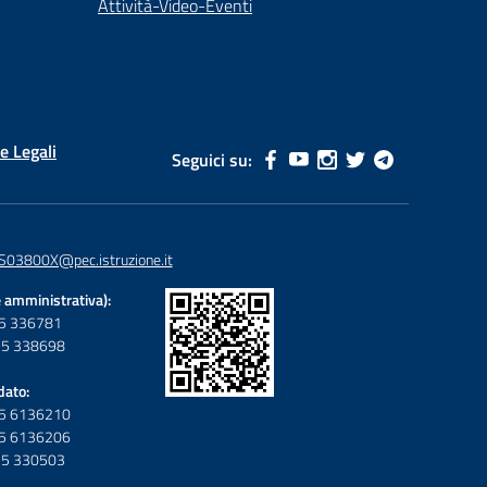
Attività-Video-Eventi
e Legali
Seguici su:
S03800X@pec.istruzione.it
 amministrativa):
095 336781
095 338698
dato:
095 6136210
095 6136206
095 330503