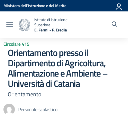
Vai ai contenuti
Vai al menu di navigazione
Vai al footer
Ministero dell'Istruzione e del Merito
Istituto di Istruzione
Superiore
E. Fermi - F. Eredia
— Visita la pagina iniziale della scuola
Circolare 415
Orientamento presso il
Dipartimento di Agricoltura,
Alimentazione e Ambiente –
Università di Catania
Orientamento
Personale scolastico