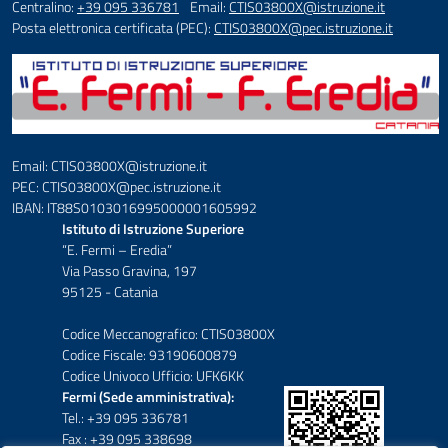
Centralino:
+39 095 336781
Email:
CTIS03800X@istruzione.it
Posta elettronica certificata (PEC):
CTIS03800X@pec.istruzione.it
Email: CTIS03800X@istruzione.it
PEC: CTIS03800X@pec.istruzione.it
IBAN: IT88S0103016995000001605992
Istituto di Istruzione Superiore
“E. Fermi – Eredia”
Via Passo Gravina, 197
95125 - Catania
Codice Meccanografico: CTIS03800X
Codice Fiscale: 93190600879
Codice Univoco Ufficio: UFK6KK
Fermi (Sede amministrativa):
Tel.: +39 095 336781
Fax : +39 095 338698