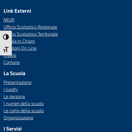
Link Esterni
MIUR
Ufficio Scolastico Regionale
Ufficio Scolastico Territoriale
Attiva/disattiva alto contrasto
Scuola in Chiaro
Iscrizioni On Line
Attiva/disattiva dimensione testo
Invalsi
Comune
La Scuola
Presentazione
I luoghi
Le persone
I numeri della scuola
Le carte della scuola
Organizzazione
I Servizi