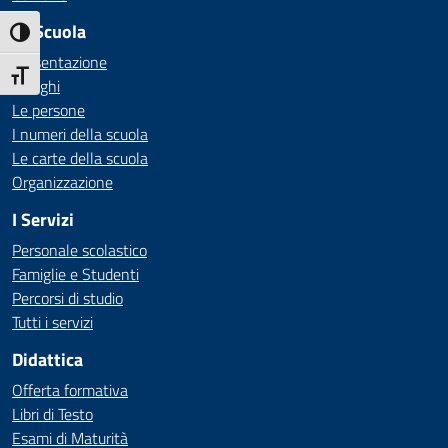
La Scuola
Attiva/disattiva alto contrasto
Presentazione
Attiva/disattiva dimensione testo
I luoghi
Le persone
I numeri della scuola
Le carte della scuola
Organizzazione
I Servizi
Personale scolastico
Famiglie e Studenti
Percorsi di studio
Tutti i servizi
Didattica
Offerta formativa
Libri di Testo
Esami di Maturità