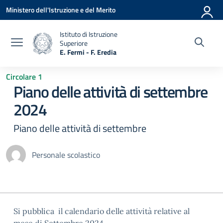
Vai ai contenuti
Vai al menu di navigazione
Vai al footer
Ministero dell'Istruzione e del Merito
Istituto di Istruzione
Superiore
E. Fermi - F. Eredia
— Visita la pagina iniziale della scuola
Circolare 1
Piano delle attività di settembre
2024
Piano delle attività di settembre
Personale scolastico
Si pubblica il calendario delle attività relative al