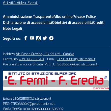
Attività-Video-Eventi
Amministrazione Trasparente
Albo online
Privacy Policy
Dichiarazione di accessibilità
Obiettivi di accessibilità
Crediti
Note Legali
Seguici su:
Indirizzo:
Via Passo Gravina, 197 95125 - Catania
Centralino:
+39 095 336781
Email:
CTIS03800X@istruzione.it
Posta elettronica certificata (PEC):
CTIS03800X@pec.istruzione.it
Email: CTIS03800X@istruzione.it
PEC: CTIS03800X@pec.istruzione.it
IBAN: IT88S0103016995000001605992