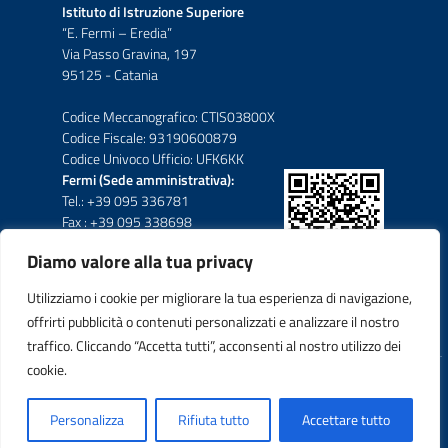
Istituto di Istruzione Superiore
“E. Fermi – Eredia”
Via Passo Gravina, 197
95125 - Catania
Codice Meccanografico: CTIS03800X
Codice Fiscale: 93190600879
Codice Univoco Ufficio: UFK6KK
Fermi (Sede amministrativa):
Tel.: +39 095 336781
Fax : +39 095 338698
Diamo valore alla tua privacy
Eredia-Deodato:
Tel.: +39 095 6136210
Utilizziamo i cookie per migliorare la tua esperienza di navigazione,
Tel.: +39 095 6136206
offrirti pubblicità o contenuti personalizzati e analizzare il nostro
Fax : +39 095 330503
traffico. Cliccando “Accetta tutti”, acconsenti al nostro utilizzo dei
cookie.
Idea e progetto di Designers Italia
Personalizza
Rifiuta tutto
Accettare tutto