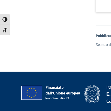
Attiva/disattiva alto contrasto
Attiva/disattiva dimensione testo
Pubblicat
Eccetto d
Is
E.
C
— 