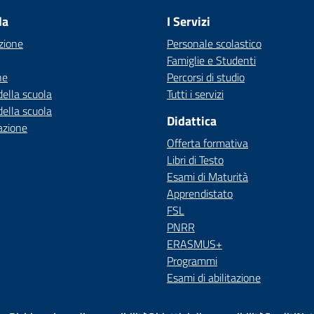
la
I Servizi
zione
Personale scolastico
Famiglie e Studenti
ne
Percorsi di studio
della scuola
Tutti i servizi
della scuola
Didattica
azione
Offerta formativa
Libri di Testo
Esami di Maturità
Apprendistato
FSL
PNRR
ERASMUS+
Programmi
Esami di abilitazione