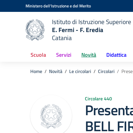
Vai ai contenuti
Vai al menu di navigazione
Vai al footer
Ministero dell'Istruzione e del Merito
Istituto di Istruzione Superiore
E. Fermi - F. Eredia
Catania
 della scuola
— Visita la pagina iniziale del
Scuola
Servizi
Novità
Didattica
Home
Novità
Le circolari
Circolari
Prese
Circolare 440
Present
BELL FI