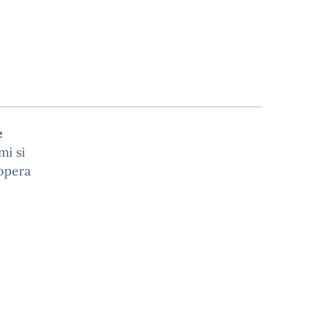
e
mi si
 opera