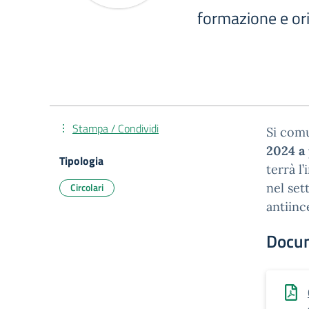
formazione e o
Stampa / Condividi
Si comu
2024
a
Tipologia
terrà l
Circolari
nel set
antiinc
Docu