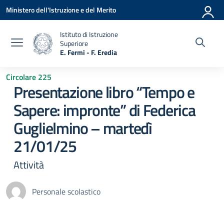
Vai ai contenuti
Vai al menu di navigazione
Vai al footer
Ministero dell'Istruzione e del Merito
Istituto di Istruzione
Superiore
E. Fermi - F. Eredia
— Visita la pagina iniziale della scuola
Circolare 225
Presentazione libro “Tempo e
Sapere: impronte” di Federica
Guglielmino – martedì
21/01/25
Attività
Personale scolastico