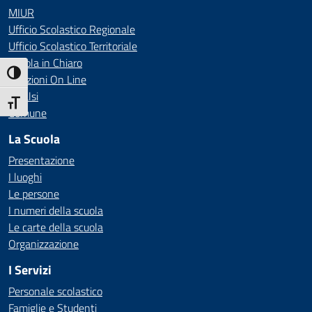
MIUR
Ufficio Scolastico Regionale
Ufficio Scolastico Territoriale
Scuola in Chiaro
Attiva/disattiva alto contrasto
Iscrizioni On Line
Invalsi
Attiva/disattiva dimensione testo
Comune
La Scuola
Presentazione
I luoghi
Le persone
I numeri della scuola
Le carte della scuola
Organizzazione
I Servizi
Personale scolastico
Famiglie e Studenti