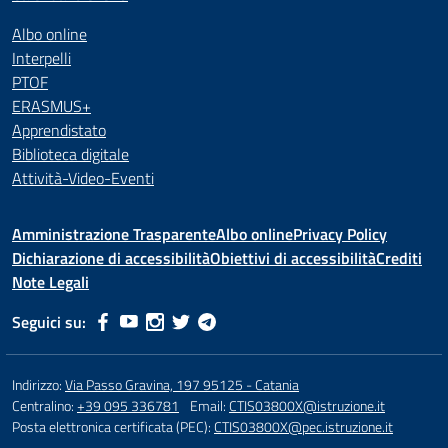
Albo online
Interpelli
PTOF
ERASMUS+
Apprendistato
Biblioteca digitale
Attività-Video-Eventi
Amministrazione Trasparente
Albo online
Privacy Policy
Dichiarazione di accessibilità
Obiettivi di accessibilità
Crediti
Note Legali
Seguici su:
Indirizzo:
Via Passo Gravina, 197 95125 - Catania
Centralino:
+39 095 336781
Email:
CTIS03800X@istruzione.it
Posta elettronica certificata (PEC):
CTIS03800X@pec.istruzione.it