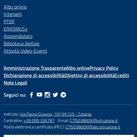
Albo online
Interpelli
PTOF
ERASMUS+
Apprendistato
Biblioteca digitale
Attività-Video-Eventi
Amministrazione Trasparente
Albo online
Privacy Policy
Dichiarazione di accessibilità
Obiettivi di accessibilità
Crediti
Note Legali
Seguici su:
Indirizzo:
Via Passo Gravina, 197 95125 - Catania
Centralino:
+39 095 336781
Email:
CTIS03800X@istruzione.it
Posta elettronica certificata (PEC):
CTIS03800X@pec.istruzione.it