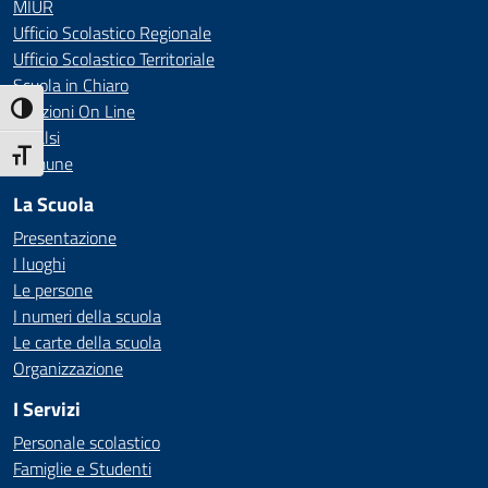
MIUR
Ufficio Scolastico Regionale
Ufficio Scolastico Territoriale
Scuola in Chiaro
Iscrizioni On Line
Attiva/disattiva alto contrasto
Invalsi
Attiva/disattiva dimensione testo
Comune
La Scuola
Presentazione
I luoghi
Le persone
I numeri della scuola
Le carte della scuola
Organizzazione
I Servizi
Personale scolastico
Famiglie e Studenti