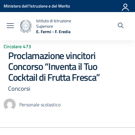
Vai ai contenuti
Vai al menu di navigazione
Vai al footer
Ministero dell'Istruzione e del Merito
Istituto di Istruzione
Superiore
E. Fermi - F. Eredia
— Visita la pagina iniziale della scuola
Circolare 473
Proclamazione vincitori
Concorso “Inventa il Tuo
Cocktail di Frutta Fresca”
Concorsi
Personale scolastico