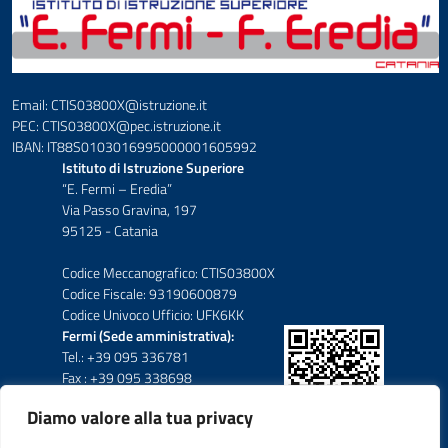
Email: CTIS03800X@istruzione.it
PEC: CTIS03800X@pec.istruzione.it
IBAN: IT88S0103016995000001605992
Istituto di Istruzione Superiore
“E. Fermi – Eredia”
Via Passo Gravina, 197
95125 - Catania
Codice Meccanografico: CTIS03800X
Codice Fiscale: 93190600879
Codice Univoco Ufficio: UFK6KK
Fermi (Sede amministrativa):
Tel.: +39 095 336781
Fax : +39 095 338698
Diamo valore alla tua privacy
Eredia-Deodato:
Tel.: +39 095 6136210