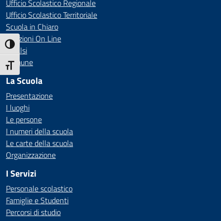
Ufficio Scolastico Regionale
Ufficio Scolastico Territoriale
Scuola in Chiaro
Iscrizioni On Line
Attiva/disattiva alto contrasto
Invalsi
Comune
Attiva/disattiva dimensione testo
La Scuola
Presentazione
I luoghi
Le persone
I numeri della scuola
Le carte della scuola
Organizzazione
I Servizi
Personale scolastico
Famiglie e Studenti
Percorsi di studio