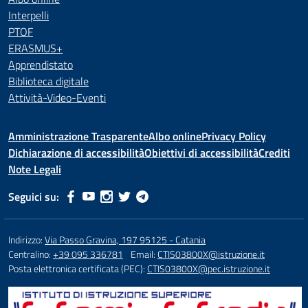
Interpelli
PTOF
ERASMUS+
Apprendistato
Biblioteca digitale
Attività-Video-Eventi
Amministrazione Trasparente
Albo online
Privacy Policy
Dichiarazione di accessibilità
Obiettivi di accessibilità
Crediti
Note Legali
Seguici su:
Indirizzo:
Via Passo Gravina, 197 95125 - Catania
Centralino:
+39 095 336781
Email:
CTIS03800X@istruzione.it
Posta elettronica certificata (PEC):
CTIS03800X@pec.istruzione.it