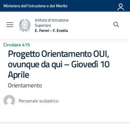
Vai ai contenuti
Vai al menu di navigazione
Vai al footer
Ministero dell'Istruzione e del Merito
Istituto di Istruzione
Superiore
E. Fermi - F. Eredia
— Visita la pagina iniziale della scuola
Circolare 415
Progetto Orientamento OUI,
ovunque da qui – Giovedì 10
Aprile
Orientamento
Personale scolastico