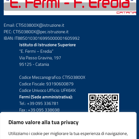
Email: CTIS03800X@istruzione.it
PEC: CTIS03800X@pec.istruzione.it
IBAN: IT88S0103016995000001605992
Istituto di Istruzione Superiore
“E. Fermi – Eredia”
Via Passo Gravina, 197
95125 - Catania
Codice Meccanografico: CTIS03800X
Codice Fiscale: 93190600879
Codice Univoco Ufficio: UFK6KK
Fermi (Sede amministrativa):
Tel.: +39 095 336781
Fax : +39 095 338698
Diamo valore alla tua privacy
Eredia-Deodato:
Tel.: +39 095 6136210
Utilizziamo i cookie per migliorare la tua esperienza di navigazione,
Tel.: +39 095 6136206