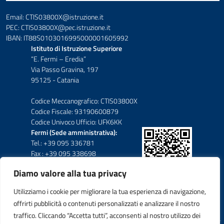
Email: CTIS03800X@istruzione.it
PEC: CTIS03800X@pec.istruzione.it
IBAN: IT88S0103016995000001605992
Istituto di Istruzione Superiore
“E. Fermi – Eredia”
Via Passo Gravina, 197
95125 - Catania
Codice Meccanografico: CTIS03800X
Codice Fiscale: 93190600879
Codice Univoco Ufficio: UFK6KK
Fermi (Sede amministrativa):
Tel.: +39 095 336781
Fax : +39 095 338698
Diamo valore alla tua privacy
Eredia-Deodato:
Tel.: +39 095 6136210
Utilizziamo i cookie per migliorare la tua esperienza di navigazione,
Tel.: +39 095 6136206
offrirti pubblicità o contenuti personalizzati e analizzare il nostro
Fax : +39 095 330503
traffico. Cliccando “Accetta tutti”, acconsenti al nostro utilizzo dei