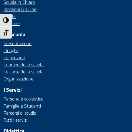
Scuola in Chiaro
Iscrizioni On Line
Invalsi
Attiva/disattiva alto contrasto
Comune
La Scuola
Attiva/disattiva dimensione testo
Presentazione
I luoghi
Le persone
I numeri della scuola
Le carte della scuola
Organizzazione
I Servizi
Personale scolastico
Famiglie e Studenti
Percorsi di studio
Tutti i servizi
Didattica