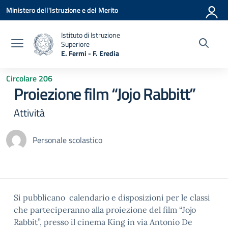
Vai ai contenuti
Vai al menu di navigazione
Vai al footer
Ministero dell'Istruzione e del Merito
Istituto di Istruzione
Superiore
E. Fermi - F. Eredia
— Visita la pagina iniziale della scuola
Circolare 206
Proiezione film “Jojo Rabbitt”
Attività
Personale scolastico
Si pubblicano calendario e disposizioni per le classi
che parteciperanno alla proiezione del film “Jojo
Rabbit”, presso il cinema King in via Antonio De