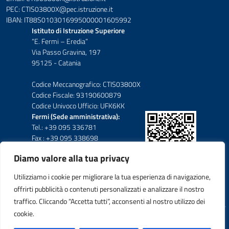
PEC: CTIS03800X@pec.istruzione.it
IBAN: IT88S0103016995000001605992
Istituto di Istruzione Superiore
“E. Fermi – Eredia”
Via Passo Gravina, 197
95125 - Catania
Codice Meccanografico: CTIS03800X
Codice Fiscale: 93190600879
Codice Univoco Ufficio: UFK6KK
Fermi (Sede amministrativa):
Tel.: +39 095 336781
Fax : +39 095 338698
Diamo valore alla tua privacy
Eredia-Deodato:
Tel.: +39 095 6136210
Utilizziamo i cookie per migliorare la tua esperienza di navigazione,
Tel.: +39 095 6136206
offrirti pubblicità o contenuti personalizzati e analizzare il nostro
Fax : +39 095 330503
traffico. Cliccando “Accetta tutti”, acconsenti al nostro utilizzo dei
cookie.
Idea e progetto di Designers Italia