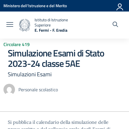
Vai ai contenuti
Vai al menu di navigazione
Vai al footer
Ministero dell'Istruzione e del Merito
Istituto di Istruzione
Superiore
E. Fermi - F. Eredia
— Visita la pagina iniziale della scuola
Circolare 419
Simulazione Esami di Stato
2023-24 classe 5AE
Simulazioni Esami
Personale scolastico
Si pubblica il calendario della simulazione delle