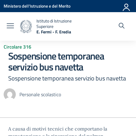
Vai ai contenuti
Vai al menu di navigazione
Vai al footer
Ministero dell'Istruzione e del Merito
Istituto di Istruzione
Superiore
E. Fermi - F. Eredia
— Visita la pagina iniziale della scuola
Circolare 316
Sospensione temporanea
servizio bus navetta
Sospensione temporanea servizio bus navetta
Personale scolastico
A causa di motivi tecnici che comportano la