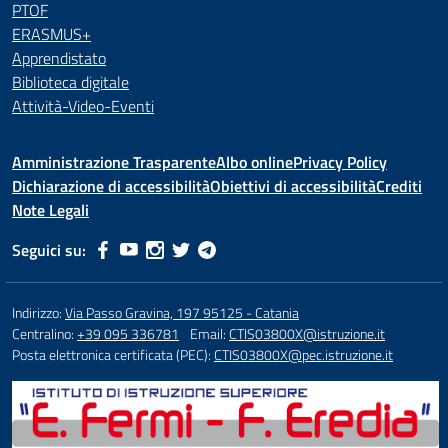
PTOF
ERASMUS+
Apprendistato
Biblioteca digitale
Attività-Video-Eventi
Amministrazione Trasparente
Albo online
Privacy Policy
Dichiarazione di accessibilità
Obiettivi di accessibilità
Crediti
Note Legali
Seguici su:
Indirizzo:
Via Passo Gravina, 197 95125 - Catania
Centralino:
+39 095 336781
Email:
CTIS03800X@istruzione.it
Posta elettronica certificata (PEC):
CTIS03800X@pec.istruzione.it