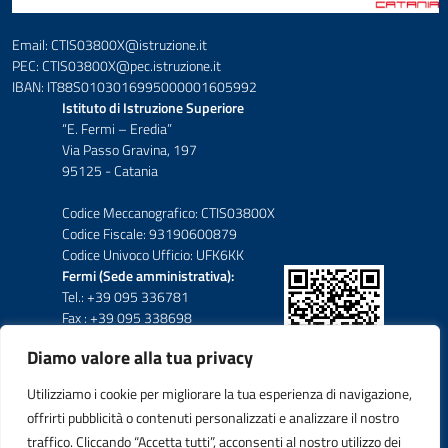
Email: CTIS03800X@istruzione.it
PEC: CTIS03800X@pec.istruzione.it
IBAN: IT88S0103016995000001605992
Istituto di Istruzione Superiore
“E. Fermi – Eredia”
Via Passo Gravina, 197
95125 - Catania
Codice Meccanografico: CTIS03800X
Codice Fiscale: 93190600879
Codice Univoco Ufficio: UFK6KK
Fermi (Sede amministrativa):
Tel.: +39 095 336781
Fax : +39 095 338698
Diamo valore alla tua privacy
Eredia-Deodato:
Tel.: +39 095 6136210
Utilizziamo i cookie per migliorare la tua esperienza di navigazione,
Tel.: +39 095 6136206
offrirti pubblicità o contenuti personalizzati e analizzare il nostro
Fax : +39 095 330503
traffico. Cliccando “Accetta tutti”, acconsenti al nostro utilizzo dei