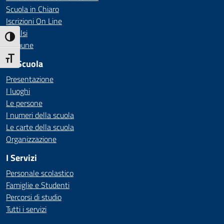
Scuola in Chiaro
Iscrizioni On Line
Invalsi
Attiva/disattiva alto contrasto
Comune
Attiva/disattiva dimensione testo
La Scuola
Presentazione
I luoghi
Le persone
I numeri della scuola
Le carte della scuola
Organizzazione
I Servizi
Personale scolastico
Famiglie e Studenti
Percorsi di studio
Tutti i servizi