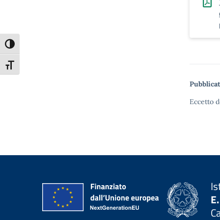
Attiva/disattiva alto contrasto
Attiva/disattiva dimensione testo
Pubblicat
Eccetto d
Is
E.
C