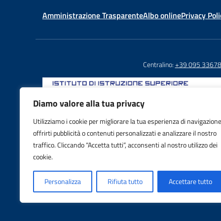
Amministrazione Trasparente
Albo online
Privacy Poli
Centralino:
+39 095 3367
Diamo valore alla tua privacy
Utilizziamo i cookie per migliorare la tua esperienza di navigazione
Email: CTIS03800X@istruzione.it
offrirti pubblicità o contenuti personalizzati e analizzare il nostro
PEC: CTIS03800X@pec.istruzione.it
traffico. Cliccando “Accetta tutti”, acconsenti al nostro utilizzo dei
IBAN: IT88S0103016995000001605992
cookie.
Personalizza
Rifiuta tutto
Accettare tutto