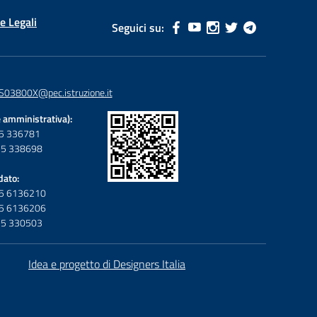
e Legali
Seguici su:
S03800X@pec.istruzione.it
 amministrativa):
095 336781
095 338698
dato:
095 6136210
095 6136206
095 330503
Idea e progetto di Designers Italia