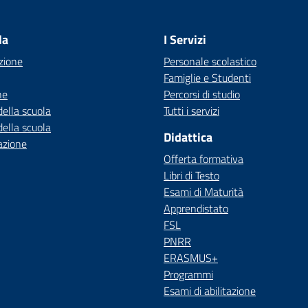
Visita la pagina iniziale della scuola
la
I Servizi
zione
Personale scolastico
Famiglie e Studenti
ne
Percorsi di studio
della scuola
Tutti i servizi
della scuola
Didattica
azione
Offerta formativa
Libri di Testo
Esami di Maturità
Apprendistato
FSL
PNRR
ERASMUS+
Programmi
Esami di abilitazione