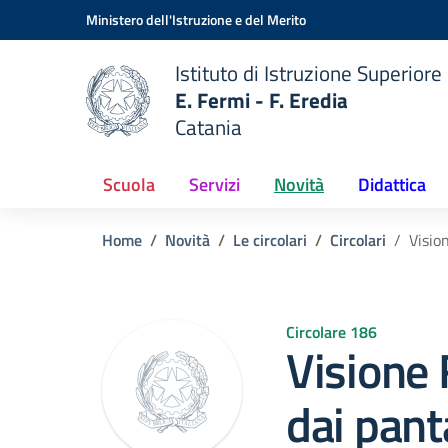
Vai ai contenuti
Vai al menu di navigazione
Vai al footer
Ministero dell'Istruzione e del Merito
Istituto di Istruzione Superiore
E. Fermi - F. Eredia
Catania
 della scuola
— Visita la pagina iniziale del
Scuola
Servizi
Novità
Didattica
Home
Novità
Le circolari
Circolari
Visio
Circolare 186
Visione 
dai pant