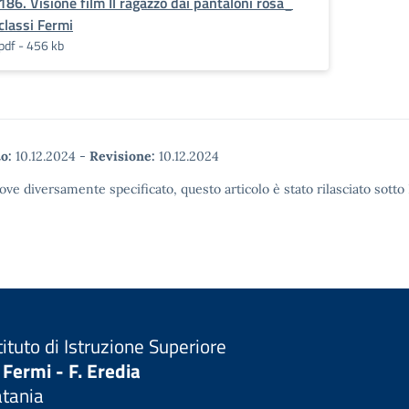
186. Visione film Il ragazzo dai pantaloni rosa_
classi Fermi
pdf - 456 kb
o:
10.12.2024
-
Revisione:
10.12.2024
ove diversamente specificato, questo articolo è stato rilasciato sott
tituto di Istruzione Superiore
 Fermi - F. Eredia
atania