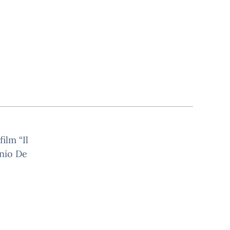
ilm “Il
onio De