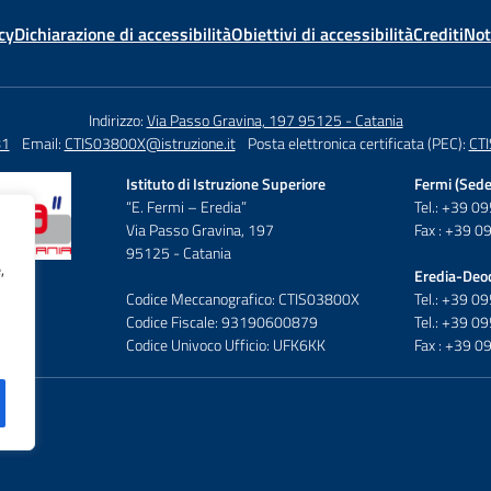
cy
Dichiarazione di accessibilità
Obiettivi di accessibilità
Crediti
Not
Indirizzo:
Via Passo Gravina, 197 95125 - Catania
81
Email:
CTIS03800X@istruzione.it
Posta elettronica certificata (PEC):
CTI
Istituto di Istruzione Superiore
Fermi (Sede
“E. Fermi – Eredia”
Tel.: +39 
Via Passo Gravina, 197
Fax : +39 
95125 - Catania
,
Eredia-Deo
Codice Meccanografico: CTIS03800X
Tel.: +39 
Codice Fiscale: 93190600879
Tel.: +39 
Codice Univoco Ufficio: UFK6KK
Fax : +39 