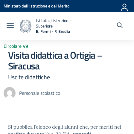
Vai ai contenuti
Vai al menu di navigazione
Vai al footer
Ministero dell'Istruzione e del Merito
Istituto di Istruzione
Superiore
E. Fermi - F. Eredia
— Visita la pagina iniziale della scuola
Circolare 49
Visita didattica a Ortigia –
Siracusa
Uscite didattiche
Personale scolastico
Si pubblica l’elenco degli alunni che, per meriti nel