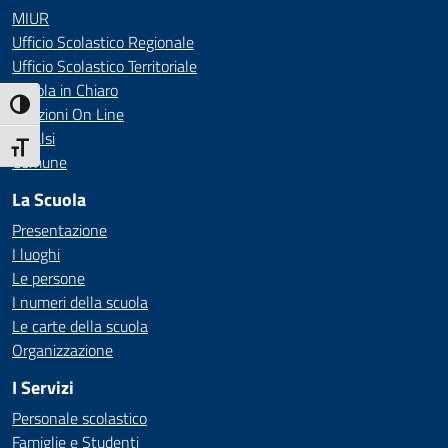
MIUR
Ufficio Scolastico Regionale
Ufficio Scolastico Territoriale
Scuola in Chiaro
Attiva/disattiva alto contrasto
Iscrizioni On Line
Invalsi
Attiva/disattiva dimensione testo
Comune
La Scuola
Presentazione
I luoghi
Le persone
I numeri della scuola
Le carte della scuola
Organizzazione
I Servizi
Personale scolastico
Famiglie e Studenti