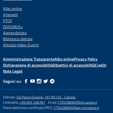
Albo online
Interpelli
PTOF
ERASMUS+
Apprendistato
Biblioteca digitale
Attività-Video-Eventi
Amministrazione Trasparente
Albo online
Privacy Policy
Dichiarazione di accessibilità
Obiettivi di accessibilità
Crediti
Note Legali
Seguici su:
Indirizzo:
Via Passo Gravina, 197 95125 - Catania
Centralino:
+39 095 336781
Email:
CTIS03800X@istruzione.it
Posta elettronica certificata (PEC):
CTIS03800X@pec.istruzione.it