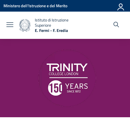
Vai ai contenuti
Vai al menu di navigazione
Vai al footer
Ministero dell'Istruzione e del Merito
Istituto di Istruzione
Superiore
E. Fermi - F. Eredia
— Visita la pagina iniziale della scuola