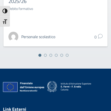
2025/26
Debito formativo
Attiva/disattiva alto contrasto
Attiva/disattiva dimensione testo
Personale scolastico
0
Istituto di Istruzione Superiore
E. Fermi - F. Eredia
Catania
— Visita la pagina iniziale della scuola
Link Esterni