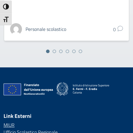
Attiva/disattiva alto contrasto
Attiva/disattiva dimensione testo
Personale scolastico
0
Istituto di Istruzione Superiore
E. Fermi - F. Eredia
Catania
— Visita la pagina iniziale della scuola
Link Esterni
MIUR
Ufficio Scolastico Regionale