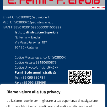
Email: CTIS03800X@istruzione.it
PEC: CTIS03800X@pec.istruzione.it
IBAN: IT88S0103016995000001605992
Istituto di Istruzione Superiore
“E. Fermi – Eredia”
Via Passo Gravina, 197
95125 - Catania
Codice Meccanografico: CTIS03800X
Codice Fiscale: 93190600879
Codice Univoco Ufficio: UFK6KK
Fermi (Sede amministrativa):
Tel.: +39 095 336781
Fax : +39 095 338698
Diamo valore alla tua privacy
Eredia-Deodato:
Tel.: +39 095 6136210
Utilizziamo i cookie per migliorare la tua esperienza di navigazione,
Tel.: +39 095 6136206
offrirti pubblicità o contenuti personalizzati e analizzare il nostro