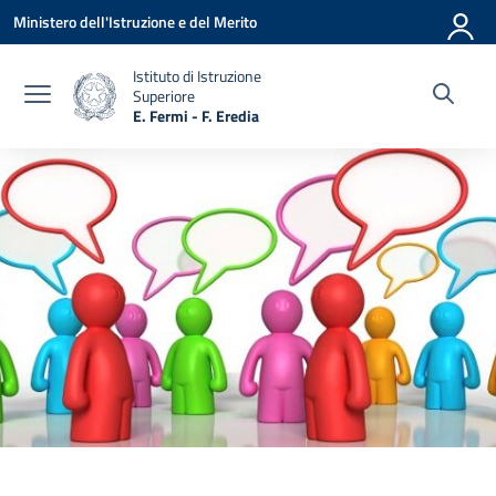
Vai ai contenuti
Vai al menu di navigazione
Vai al footer
Ministero dell'Istruzione e del Merito
Istituto di Istruzione
Superiore
E. Fermi - F. Eredia
— Visita la pagina iniziale della scuola