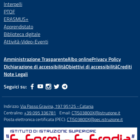
Interpelli
PTOF
ERASMUS+
Apprendistato
Biblioteca digitale
Attività-Video-Eventi
Amministrazione Trasparente
Albo online
Privacy Policy
Dichiarazione di accessibilità
Obiettivi di accessibilità
Crediti
Note Legali
Seguici su:
Indirizzo:
Via Passo Gravina, 197 95125 - Catania
Centralino:
+39 095 336781
Email:
CTIS03800X@istruzione.it
Posta elettronica certificata (PEC):
CTIS03800X@pec.istruzione.it