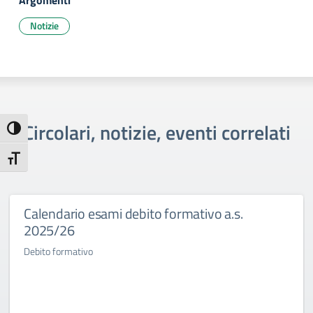
Argomenti
Notizie
Circolari, notizie, eventi correlati
Attiva/disattiva alto contrasto
Attiva/disattiva dimensione testo
Calendario esami debito formativo a.s.
2025/26
Debito formativo