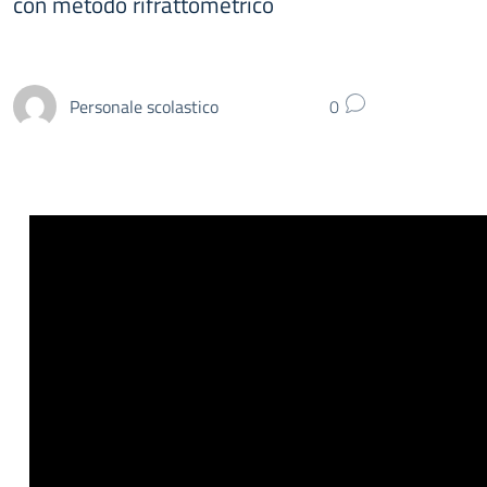
con metodo rifrattometrico
Personale scolastico
0