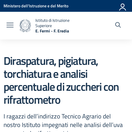
Vai ai contenuti
Vai al menu di navigazione
Vai al footer
Ministero dell'Istruzione e del Merito
Istituto di Istruzione
Superiore
E. Fermi - F. Eredia
— Visita la pagina iniziale della scuola
Diraspatura, pigiatura,
torchiatura e analisi
percentuale di zuccheri con
rifrattometro
I ragazzi dell’indirizzo Tecnico Agrario del
nostro Istituto impegnati nelle analisi dell’uva