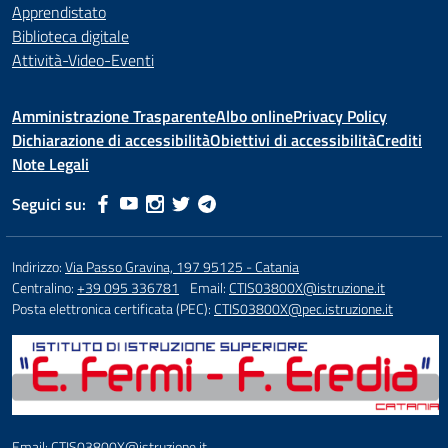
Apprendistato
Biblioteca digitale
Attività-Video-Eventi
Amministrazione Trasparente
Albo online
Privacy Policy
Dichiarazione di accessibilità
Obiettivi di accessibilità
Crediti
Note Legali
Seguici su:
Indirizzo:
Via Passo Gravina, 197 95125 - Catania
Centralino:
+39 095 336781
Email:
CTIS03800X@istruzione.it
Posta elettronica certificata (PEC):
CTIS03800X@pec.istruzione.it
Email: CTIS03800X@istruzione.it