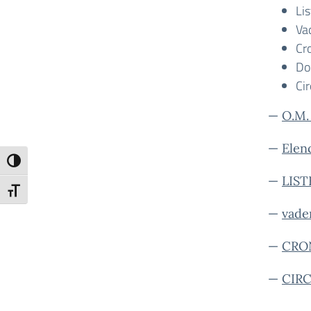
Lis
Va
Cr
Do
Cir
—
O.M.
—
Elen
Attiva/disattiva alto contrasto
—
LIST
Attiva/disattiva dimensione testo
—
vade
—
CRO
—
CIRC