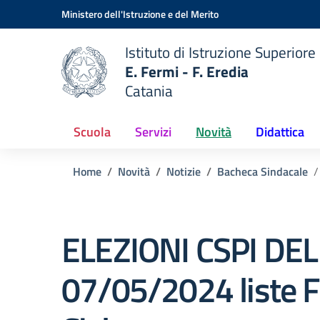
Vai ai contenuti
Vai al menu di navigazione
Vai al footer
Ministero dell'Istruzione e del Merito
Istituto di Istruzione Superiore
E. Fermi - F. Eredia
Catania
 della scuola
— Visita la pagina iniziale del
Scuola
Servizi
Novità
Didattica
Home
Novità
Notizie
Bacheca Sindacale
ELEZIONI CSPI DEL
07/05/2024 liste FL