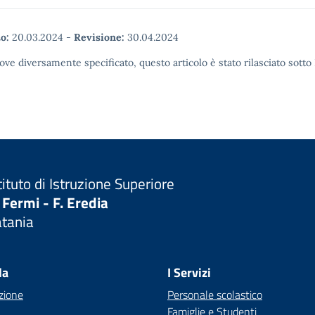
o:
20.03.2024
-
Revisione:
30.04.2024
ove diversamente specificato, questo articolo è stato rilasciato sott
tituto di Istruzione Superiore
 Fermi - F. Eredia
atania
Visita la pagina iniziale della scuola
la
I Servizi
zione
Personale scolastico
Famiglie e Studenti