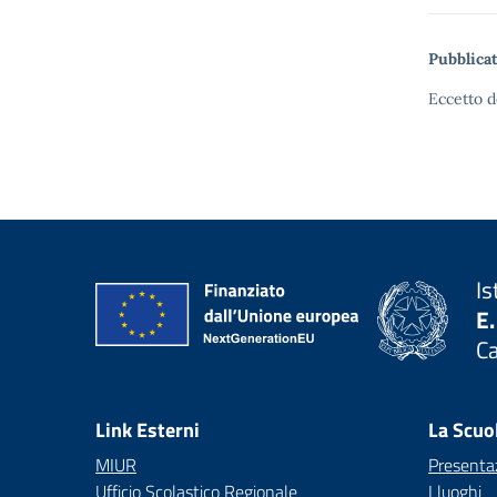
Pubblicat
Eccetto d
Is
E.
C
— 
Link Esterni
La Scuo
MIUR
Presenta
Ufficio Scolastico Regionale
I luoghi