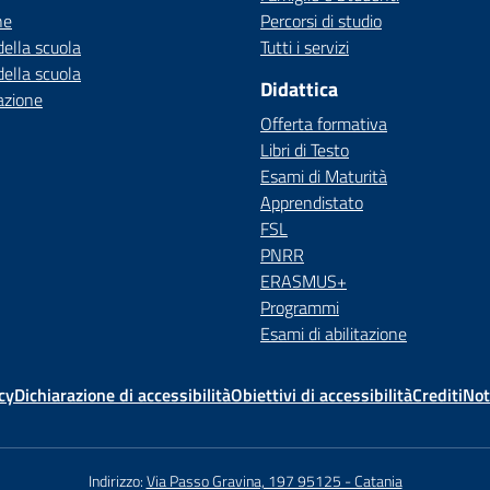
ne
Percorsi di studio
della scuola
Tutti i servizi
della scuola
Didattica
azione
Offerta formativa
Libri di Testo
Esami di Maturità
Apprendistato
FSL
PNRR
ERASMUS+
Programmi
Esami di abilitazione
cy
Dichiarazione di accessibilità
Obiettivi di accessibilità
Crediti
Not
Indirizzo:
Via Passo Gravina, 197 95125 - Catania