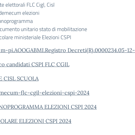
te elettorali FLC Cigl, Cisl
demecum elezioni
onoprogramma
cumento unitario stato di mobilitazione
colare ministeriale Elezioni CSPI
 m-pi.AOOGABMI.Registro Decreti(R).0000234.05-12
co candidati CSPI FLC CGIL
E CISL SCUOLA
mecum-flc-cgil-elezioni-cspi-2024
NOPROGRAMMA ELEZIONI CSPI 2024
OLARE ELEZIONI CSPI 2024