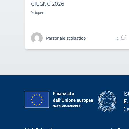
GIUGNO 2026
Scioperi
Personale scolastico
0
Is
E.
C
— 