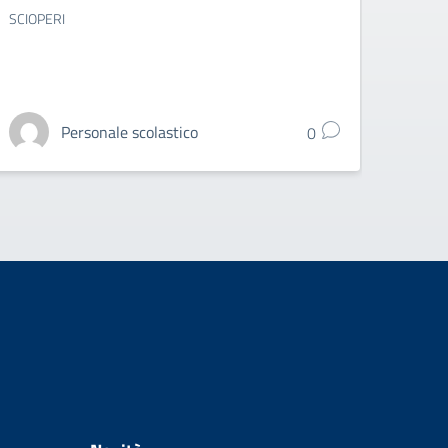
AGGI
SCIOPERI
GIU
Sciope
Personale scolastico
0