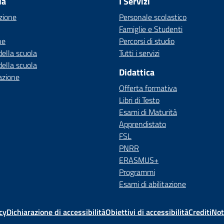
la
I Servizi
zione
Personale scolastico
Famiglie e Studenti
ne
Percorsi di studio
della scuola
Tutti i servizi
della scuola
Didattica
azione
Offerta formativa
Libri di Testo
Esami di Maturità
Apprendistato
FSL
PNRR
ERASMUS+
Programmi
Esami di abilitazione
cy
Dichiarazione di accessibilità
Obiettivi di accessibilità
Crediti
Not