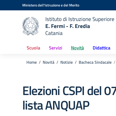
Vai ai contenuti
Vai al menu di navigazione
Vai al footer
Ministero dell'Istruzione e del Merito
Istituto di Istruzione Superiore
E. Fermi - F. Eredia
Catania
 della scuola
— Visita la pagina iniziale del
Scuola
Servizi
Novità
Didattica
Home
Novità
Notizie
Bacheca Sindacale
Elezioni CSPI del 
lista ANQUAP