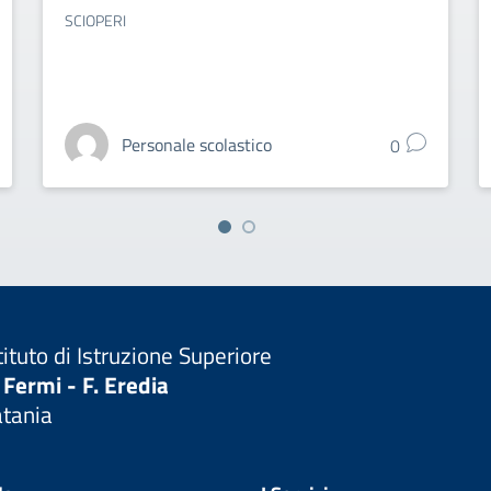
SCIOPERI
Personale scolastico
0
tituto di Istruzione Superiore
 Fermi - F. Eredia
atania
Visita la pagina iniziale della scuola