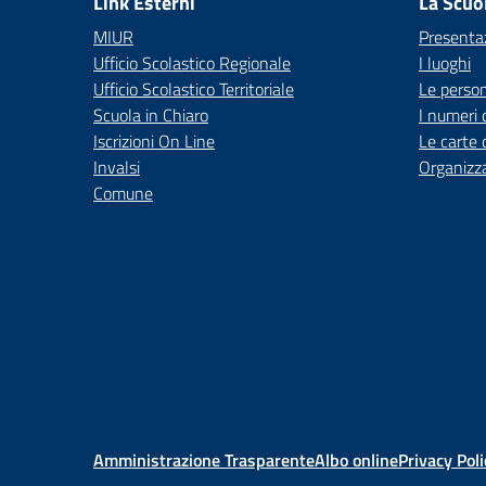
Link Esterni
La Scuo
MIUR
Presenta
Ufficio Scolastico Regionale
I luoghi
Ufficio Scolastico Territoriale
Le perso
Scuola in Chiaro
I numeri 
Iscrizioni On Line
Le carte 
Invalsi
Organizz
Comune
Amministrazione Trasparente
Albo online
Privacy Poli