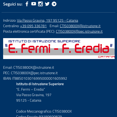
Seguici su:
Indirizzo:
Via Passo Gravina, 197 95125 - Catania
Centralino:
+39 095 336781
Email:
CTIS03800X@istruzione.it
Posta elettronica certificata (PEC):
CTIS03800X@pec.istruzione.it
Email: CTIS03800X@istruzione.it
PEC: CTIS03800X@pec.istruzione.it
IBAN: IT88S0103016995000001605992
Istituto di Istruzione Superiore
“E. Fermi – Eredia”
Via Passo Gravina, 197
95125 - Catania
Codice Meccanografico: CTIS03800X
Codice Fiscale: 93190600879