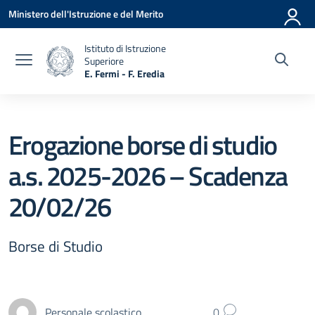
Vai ai contenuti
Vai al menu di navigazione
Vai al footer
Ministero dell'Istruzione e del Merito
Istituto di Istruzione
Superiore
E. Fermi - F. Eredia
— Visita la pagina iniziale della scuola
Erogazione borse di studio
a.s. 2025-2026 – Scadenza
20/02/26
Borse di Studio
Personale scolastico
0