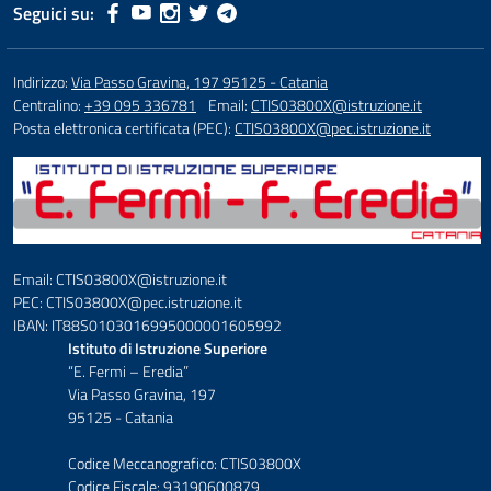
Seguici su:
Indirizzo:
Via Passo Gravina, 197 95125 - Catania
Centralino:
+39 095 336781
Email:
CTIS03800X@istruzione.it
Posta elettronica certificata (PEC):
CTIS03800X@pec.istruzione.it
Email: CTIS03800X@istruzione.it
PEC: CTIS03800X@pec.istruzione.it
IBAN: IT88S0103016995000001605992
Istituto di Istruzione Superiore
“E. Fermi – Eredia”
Via Passo Gravina, 197
95125 - Catania
Codice Meccanografico: CTIS03800X
Codice Fiscale: 93190600879