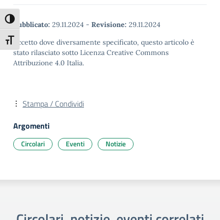
Attiva/disattiva alto contrasto
Pubblicato:
29.11.2024
-
Revisione:
29.11.2024
Attiva/disattiva dimensione testo
Eccetto dove diversamente specificato, questo articolo è
stato rilasciato sotto Licenza Creative Commons
Attribuzione 4.0 Italia.
Stampa / Condividi
Argomenti
Circolari
Eventi
Notizie
Circolari, notizie, eventi correlati