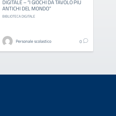
DIGITALE – “I GIOCHI DA TAVOLO PIÙ
DELL
ANTICHI DEL MONDO”
OTT
BIBLIOTECA DIGITALE
ESAMI 
Personale scolastico
0