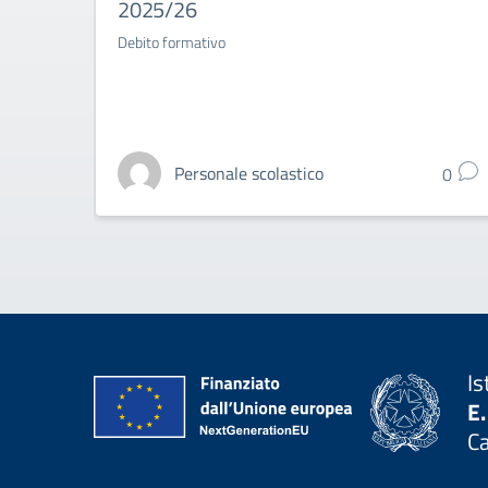
2025/26
Debito formativo
Personale scolastico
0
Is
E.
C
— 