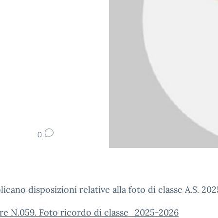
0
licano disposizioni relative alla foto di classe A.S. 20
re N.059. Foto ricordo di classe_2025-2026