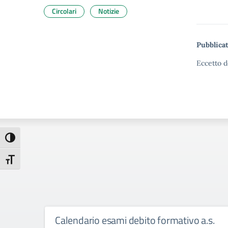
Circolari
Notizie
Pubblicat
Eccetto d
Attiva/disattiva alto contrasto
Attiva/disattiva dimensione testo
Calendario esami debito formativo a.s.