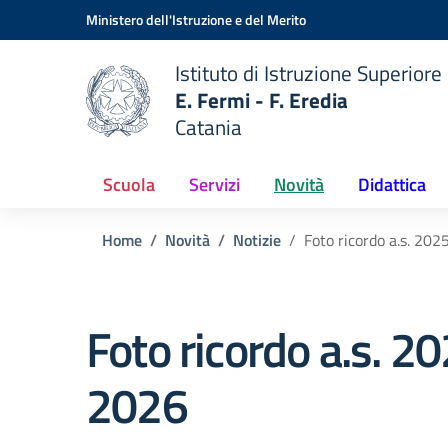
Vai ai contenuti
Vai al menu di navigazione
Vai al footer
Ministero dell'Istruzione e del Merito
Istituto di Istruzione Superiore
E. Fermi - F. Eredia
Catania
 della scuola
— Visita la pagina iniziale del
Scuola
Servizi
Novità
Didattica
Home
Novità
Notizie
Foto ricordo a.s. 20
Foto ricordo a.s. 2
2026