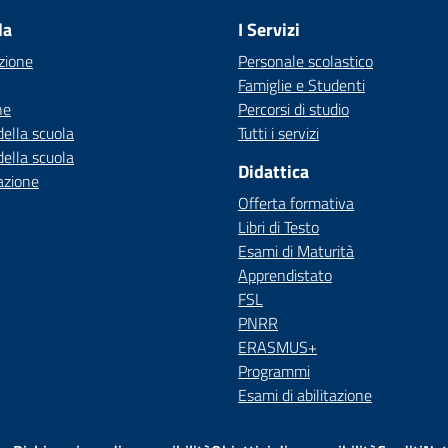
la
I Servizi
zione
Personale scolastico
Famiglie e Studenti
ne
Percorsi di studio
della scuola
Tutti i servizi
della scuola
Didattica
azione
Offerta formativa
Libri di Testo
Esami di Maturità
Apprendistato
FSL
PNRR
ERASMUS+
Programmi
Esami di abilitazione