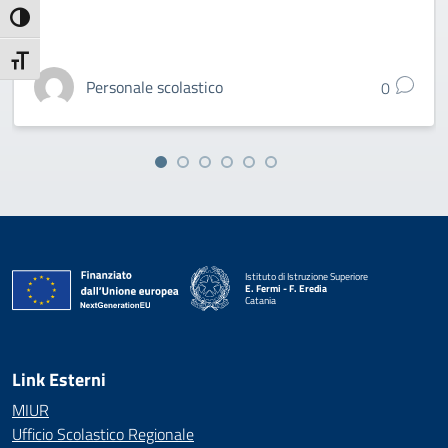
Attiva/disattiva alto contrasto
Attiva/disattiva dimensione testo
Personale scolastico
0
Istituto di Istruzione Superiore
E. Fermi - F. Eredia
Catania
— Visita la pagina iniziale della scuola
Link Esterni
MIUR
Ufficio Scolastico Regionale