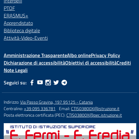
Interpelli
PTOF
ERASMUS+
Apprendistato
Biblioteca digitale
Attività-Video-Eventi
Amministrazione Trasparente
Albo online
Privacy Policy
Dichiarazione di accessibilità
Obiettivi di accessibilità
Crediti
Note Legali
Seguici su:
Indirizzo:
Via Passo Gravina, 197 95125 - Catania
Centralino:
+39 095 336781
Email:
CTIS03800X@istruzione.it
Posta elettronica certificata (PEC):
CTIS03800X@pec.istruzione.it