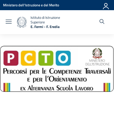
Vai ai contenuti
Vai al menu di navigazione
Vai al footer
Ministero dell'Istruzione e del Merito
Istituto di Istruzione
Superiore
E. Fermi - F. Eredia
— Visita la pagina iniziale della scuola