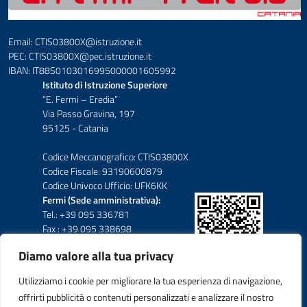
Email: CTIS03800X@istruzione.it
PEC: CTIS03800X@pec.istruzione.it
IBAN: IT88S0103016995000001605992
Istituto di Istruzione Superiore
“E. Fermi – Eredia”
Via Passo Gravina, 197
95125 - Catania
Codice Meccanografico: CTIS03800X
Codice Fiscale: 93190600879
Codice Univoco Ufficio: UFK6KK
Fermi (Sede amministrativa):
Tel.: +39 095 336781
Fax : +39 095 338698
Diamo valore alla tua privacy
Eredia-Deodato:
Tel.: +39 095 6136210
Utilizziamo i cookie per migliorare la tua esperienza di navigazione,
Tel.: +39 095 6136206
offrirti pubblicità o contenuti personalizzati e analizzare il nostro
Fax : +39 095 330503