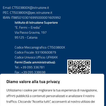
Email: CTIS03800X@istruzione.it
PEC: CTIS03800X@pec.istruzione.it
IBAN: IT88S0103016995000001605992
Istituto di Istruzione Superiore
“E. Fermi – Eredia”
Via Passo Gravina, 197
95125 - Catania
Codice Meccanografico: CTIS03800X
Codice Fiscale: 93190600879
Codice Univoco Ufficio: UFK6KK
Fermi (Sede amministrativa):
Tel.: +39 095 336781
Fax : +39 095 338698
Diamo valore alla tua privacy
Eredia-Deodato:
Tel.: +39 095 6136210
Utilizziamo i cookie per migliorare la tua esperienza di navigazione,
Tel.: +39 095 6136206
offrirti pubblicità o contenuti personalizzati e analizzare il nostro
Fax : +39 095 330503
traffico. Cliccando “Accetta tutti”, acconsenti al nostro utilizzo dei