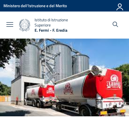
Vai ai contenuti
Vai al menu di navigazione
Vai al footer
Ministero dell'Istruzione e del Merito
Istituto di Istruzione
Superiore
E. Fermi - F. Eredia
— Visita la pagina iniziale della scuola