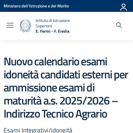
Vai ai contenuti
Vai al menu di navigazione
Vai al footer
Ministero dell'Istruzione e del Merito
Istituto di Istruzione
Superiore
E. Fermi - F. Eredia
— Visita la pagina iniziale della scuola
Nuovo calendario esami
idoneità candidati esterni per
ammissione esami di
maturità a.s. 2025/2026 –
Indirizzo Tecnico Agrario
Esami Integrativi/idoneità