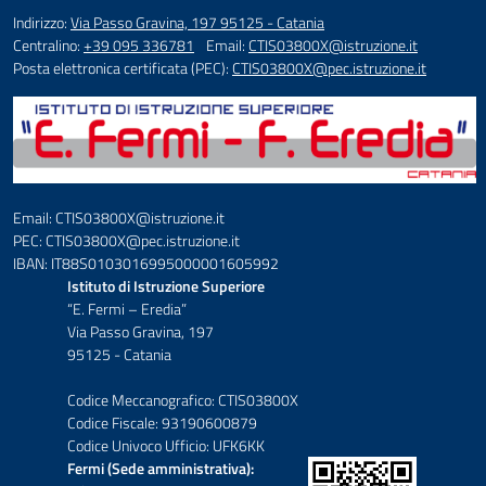
Indirizzo:
Via Passo Gravina, 197 95125 - Catania
Centralino:
+39 095 336781
Email:
CTIS03800X@istruzione.it
Posta elettronica certificata (PEC):
CTIS03800X@pec.istruzione.it
Email: CTIS03800X@istruzione.it
PEC: CTIS03800X@pec.istruzione.it
IBAN: IT88S0103016995000001605992
Istituto di Istruzione Superiore
“E. Fermi – Eredia”
Via Passo Gravina, 197
95125 - Catania
Codice Meccanografico: CTIS03800X
Codice Fiscale: 93190600879
Codice Univoco Ufficio: UFK6KK
Fermi (Sede amministrativa):