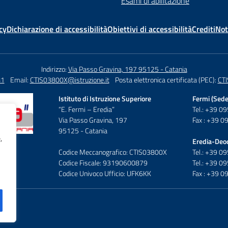
Esami di abilitazione
cy
Dichiarazione di accessibilità
Obiettivi di accessibilità
Crediti
Not
Indirizzo:
Via Passo Gravina, 197 95125 - Catania
81
Email:
CTIS03800X@istruzione.it
Posta elettronica certificata (PEC):
CTI
Istituto di Istruzione Superiore
Fermi (Sede
“E. Fermi – Eredia”
Tel.: +39 
Via Passo Gravina, 197
Fax : +39 
95125 - Catania
,
Eredia-Deo
Codice Meccanografico: CTIS03800X
Tel.: +39 
Codice Fiscale: 93190600879
Tel.: +39 
Codice Univoco Ufficio: UFK6KK
Fax : +39 