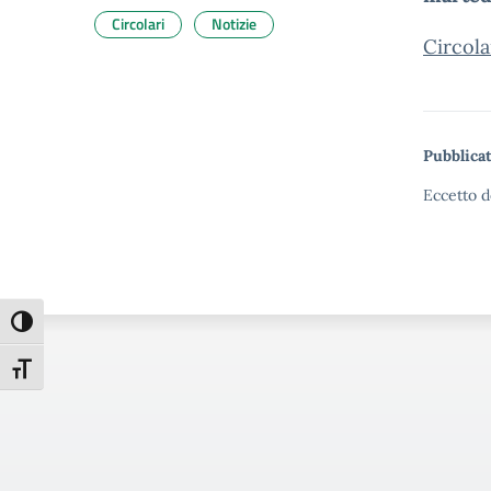
Circolari
Notizie
Circola
Pubblicat
Eccetto d
Attiva/disattiva alto contrasto
Attiva/disattiva dimensione testo