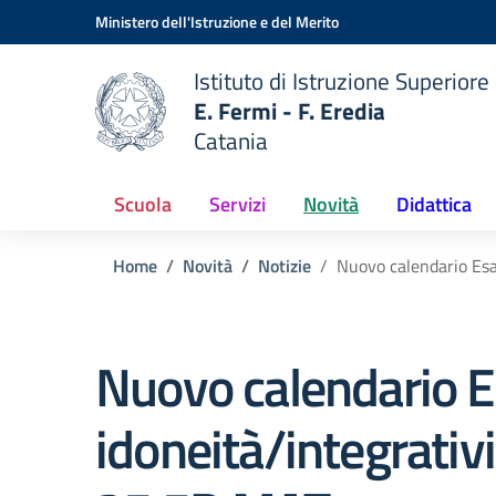
Vai ai contenuti
Vai al menu di navigazione
Vai al footer
Ministero dell'Istruzione e del Merito
Istituto di Istruzione Superiore
E. Fermi - F. Eredia
Catania
 della scuola
— Visita la pagina iniziale del
Scuola
Servizi
Novità
Didattica
Home
Novità
Notizie
Nuovo calendario Esa
Nuovo calendario 
idoneità/integrativi