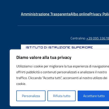
Amministrazione Trasparente
Albo online
Privacy Poli
Centralino:
+39 095 3367
Diamo valore alla tua privacy
Utilizziamo i cookie per migliorare la tua esperienza di navigazione
Email: CTIS03800X@istruzione.it
offrirti pubblicità o contenuti personalizzati e analizzare il nostro
PEC: CTIS03800X@pec.istruzione.it
traffico. Cliccando “Accetta tutti”, acconsenti al nostro utilizzo dei
IBAN: IT88S0103016995000001605992
cookie.
Personalizza
Rifiuta tutto
Accettare tutto