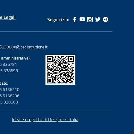
e Legali
Seguici su:
S03800X@pec.istruzione.it
 amministrativa):
095 336781
095 338698
dato:
095 6136210
095 6136206
095 330503
Idea e progetto di Designers Italia