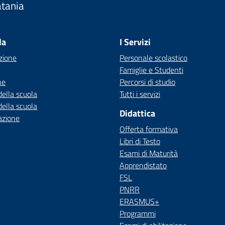
atania
Visita la pagina iniziale della scuola
la
I Servizi
zione
Personale scolastico
Famiglie e Studenti
ne
Percorsi di studio
della scuola
Tutti i servizi
della scuola
Didattica
azione
Offerta formativa
Libri di Testo
Esami di Maturità
Apprendistato
FSL
PNRR
ERASMUS+
Programmi