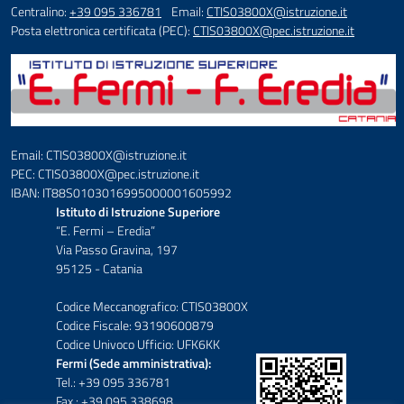
Centralino:
+39 095 336781
Email:
CTIS03800X@istruzione.it
Posta elettronica certificata (PEC):
CTIS03800X@pec.istruzione.it
Email: CTIS03800X@istruzione.it
PEC: CTIS03800X@pec.istruzione.it
IBAN: IT88S0103016995000001605992
Istituto di Istruzione Superiore
“E. Fermi – Eredia”
Via Passo Gravina, 197
95125 - Catania
Codice Meccanografico: CTIS03800X
Codice Fiscale: 93190600879
Codice Univoco Ufficio: UFK6KK
Fermi (Sede amministrativa):
Tel.: +39 095 336781
Fax : +39 095 338698