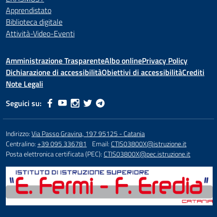
Apprendistato
Biblioteca digitale
Attività-Video-Eventi
Amministrazione Trasparente
Albo online
Privacy Policy
Dichiarazione di accessibilità
Obiettivi di accessibilità
Crediti
Note Legali
Seguici su:
Indirizzo:
Via Passo Gravina, 197 95125 - Catania
Centralino:
+39 095 336781
Email:
CTIS03800X@istruzione.it
Posta elettronica certificata (PEC):
CTIS03800X@pec.istruzione.it