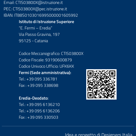
Email: CTIS03800X@istruzione.it
PEC: CTIS03800X@pec.istruzione.it
IBAN: IT88S0103016995000001605992
Istituto di Istruzione Superiore
“E. Fermi – Eredia”
Via Passo Gravina, 197
95125 - Catania
Codice Meccanografico: CTIS03800X
Codice Fiscale: 93190600879
Codice Univoco Ufficio: UFK6KK
Fermi (Sede amministrativa):
Tel.: +39 095 336781
Fax : +39 095 338698
Eredia-Deodato:
Tel.: +39 095 6136210
Tel.: +39 095 6136206
Fax : +39 095 330503
Idea e progetto di Designers Italia