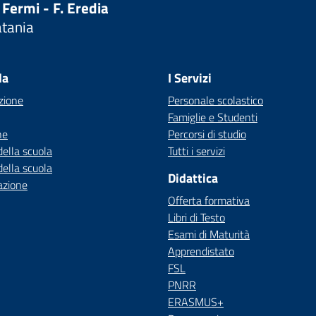
 Fermi - F. Eredia
atania
Visita la pagina iniziale della scuola
la
I Servizi
zione
Personale scolastico
Famiglie e Studenti
ne
Percorsi di studio
della scuola
Tutti i servizi
della scuola
Didattica
azione
Offerta formativa
Libri di Testo
Esami di Maturità
Apprendistato
FSL
PNRR
ERASMUS+