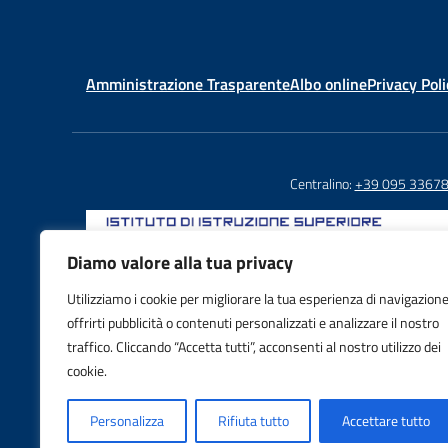
Amministrazione Trasparente
Albo online
Privacy Poli
Centralino:
+39 095 3367
Diamo valore alla tua privacy
Utilizziamo i cookie per migliorare la tua esperienza di navigazione
Email: CTIS03800X@istruzione.it
offrirti pubblicità o contenuti personalizzati e analizzare il nostro
PEC: CTIS03800X@pec.istruzione.it
traffico. Cliccando “Accetta tutti”, acconsenti al nostro utilizzo dei
IBAN: IT88S0103016995000001605992
cookie.
Personalizza
Rifiuta tutto
Accettare tutto