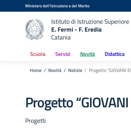
Vai ai contenuti
Vai al menu di navigazione
Vai al footer
Ministero dell'Istruzione e del Merito
Istituto di Istruzione Superiore
E. Fermi - F. Eredia
Catania
 della scuola
— Visita la pagina iniziale del
Scuola
Servizi
Novità
Didattica
Home
Novità
Notizie
Progetto “GIOVANI 
Progetto “GIOVANI
Progetti