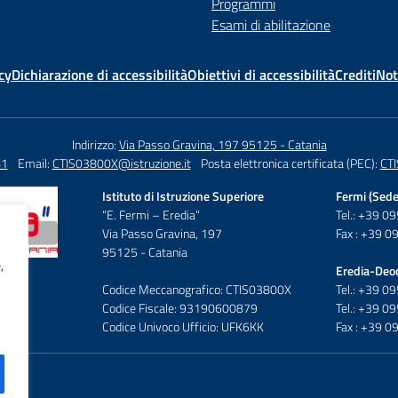
Programmi
Esami di abilitazione
cy
Dichiarazione di accessibilità
Obiettivi di accessibilità
Crediti
Not
Indirizzo:
Via Passo Gravina, 197 95125 - Catania
81
Email:
CTIS03800X@istruzione.it
Posta elettronica certificata (PEC):
CTI
Istituto di Istruzione Superiore
Fermi (Sede
“E. Fermi – Eredia”
Tel.: +39 
Via Passo Gravina, 197
Fax : +39 
95125 - Catania
,
Eredia-Deo
Codice Meccanografico: CTIS03800X
Tel.: +39 
Codice Fiscale: 93190600879
Tel.: +39 
Codice Univoco Ufficio: UFK6KK
Fax : +39 