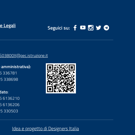
e Legali
Seguici su:
S03800X@pec.istruzione.it
 amministrativa):
095 336781
095 338698
dato:
095 6136210
095 6136206
095 330503
Idea e progetto di Designers Italia