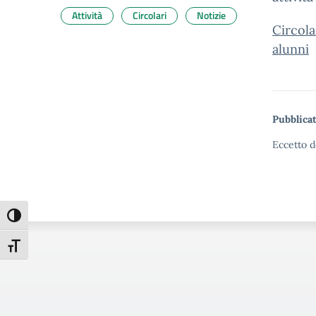
Attività
Circolari
Notizie
Circola
alunni
Pubblicat
Eccetto d
Attiva/disattiva alto contrasto
Attiva/disattiva dimensione testo