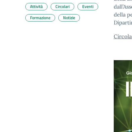
Attività
Circolari
Eventi
dall’As
della p
Formazione
Notizie
Diparti
Circol