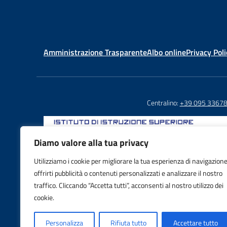
Amministrazione Trasparente
Albo online
Privacy Poli
Centralino:
+39 095 3367
Diamo valore alla tua privacy
Utilizziamo i cookie per migliorare la tua esperienza di navigazione
Email: CTIS03800X@istruzione.it
offrirti pubblicità o contenuti personalizzati e analizzare il nostro
PEC: CTIS03800X@pec.istruzione.it
traffico. Cliccando “Accetta tutti”, acconsenti al nostro utilizzo dei
IBAN: IT88S0103016995000001605992
cookie.
Personalizza
Rifiuta tutto
Accettare tutto