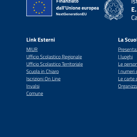
Is
E.
C
— 
Link Esterni
La Scuo
MIUR
Presenta
Ufficio Scolastico Regionale
I luoghi
Ufficio Scolastico Territoriale
Le perso
Scuola in Chiaro
I numeri 
Iscrizioni On Line
Le carte 
Invalsi
Organizz
Comune