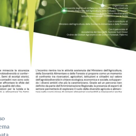
so
tema
nata