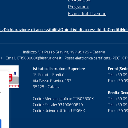
Programmi
Esami di abilitazione
cy
Dichiarazione di accessibilità
Obiettivi di accessibilità
Crediti
Not
Indirizzo:
Via Passo Gravina, 197 95125 - Catania
81
Email:
CTIS03800X@istruzione.it
Posta elettronica certificata (PEC):
CTI
Istituto di Istruzione Superiore
Fermi (Sede
“E. Fermi – Eredia”
Tel.: +39 
Via Passo Gravina, 197
Fax : +39 
95125 - Catania
,
Eredia-Deo
Codice Meccanografico: CTIS03800X
Tel.: +39 
Codice Fiscale: 93190600879
Tel.: +39 
Codice Univoco Ufficio: UFK6KK
Fax : +39 