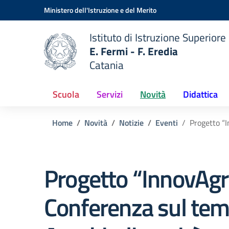
Vai ai contenuti
Vai al menu di navigazione
Vai al footer
Ministero dell'Istruzione e del Merito
Istituto di Istruzione Superiore
E. Fermi - F. Eredia
Catania
 della scuola
— Visita la pagina iniziale del
Scuola
Servizi
Novità
Didattica
Home
Novità
Notizie
Eventi
Progetto “
Progetto “InnovAgr
Conferenza sul te