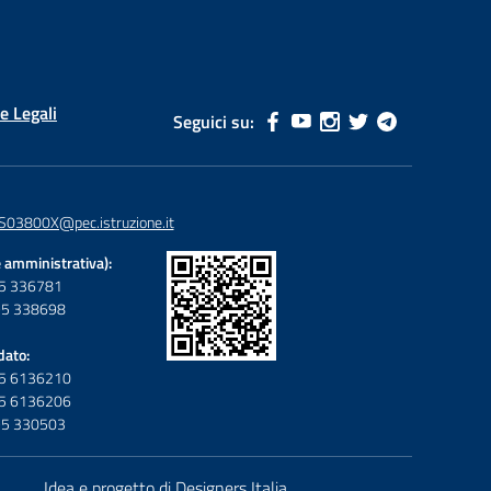
e Legali
Seguici su:
S03800X@pec.istruzione.it
 amministrativa):
095 336781
095 338698
dato:
095 6136210
095 6136206
095 330503
Idea e progetto di Designers Italia