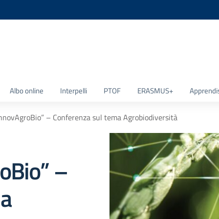
la scuola
Albo online
Interpelli
PTOF
ERASMUS+
Apprendi
InnovAgroBio” – Conferenza sul tema Agrobiodiversità
oBio” –
ma