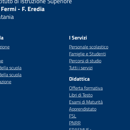
tituto di Istruzione Superiore
 Fermi - F. Eredia
atania
Visita la pagina iniziale della scuola
la
I Servizi
zione
Personale scolastico
Famiglie e Studenti
ne
Percorsi di studio
della scuola
Tutti i servizi
della scuola
Didattica
azione
Offerta formativa
Libri di Testo
Esami di Maturità
Apprendistato
FSL
PNRR
ERASMUS+