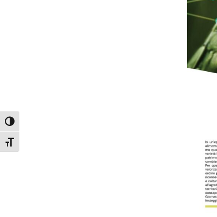
Attiva/disattiva alto contrasto
Attiva/disattiva dimensione testo