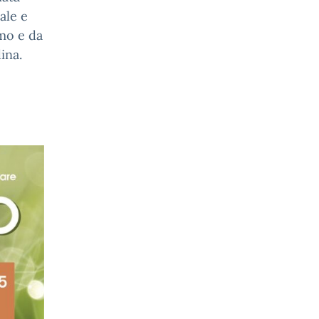
ale e
rmo e da
ina.